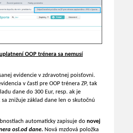
i uplatnení OOP trénera sa nemusí
sanej evidencie v zdravotnej poisťovni.
idencia v časti pre OOP trénera ZP, tak
ladu dane do 300 Eur, resp. ak je
k sa znižuje základ dane len o skutočnú
bnostiach automaticky zapisuje do
novej
nera osl.od dane.
Nová mzdová položka