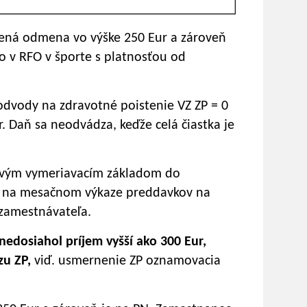
atená odmena vo výške 250 Eur a zároveň
o v RFO v športe s platnosťou od
dvody na zdravotné poistenie VZ ZP = 0
r. Daň sa neodvádza, keďže celá čiastka je
vým vymeriavacím základom do
ť na mesačnom výkaze preddavkov na
 zamestnávateľa.
nedosiahol príjem vyšší ako 300 Eur,
zu ZP,
viď. usmernenie ZP oznamovacia