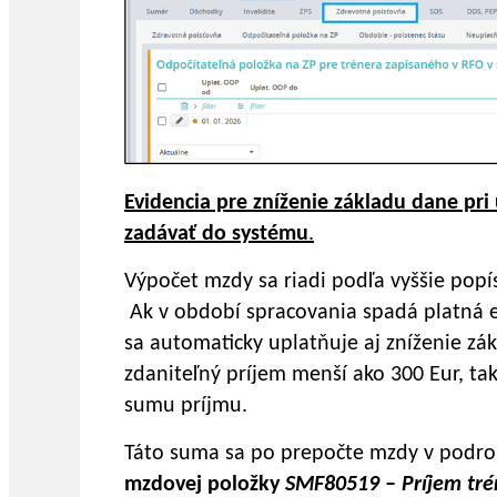
Evidencia pre zníženie základu dane pr
zadávať do systému
.
Výpočet mzdy sa riadi podľa vyššie popí
Ak v období spracovania spadá platná ev
sa automaticky uplatňuje aj zníženie zák
zdaniteľný príjem menší ako 300 Eur, ta
sumu príjmu.
Táto suma sa po prepočte mzdy v podro
mzdovej položky
SMF80519 – Príjem tré