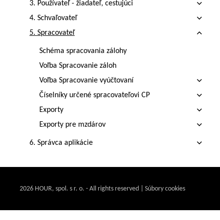
3. Používateľ - žiadateľ, cestujúci
4. Schvaľovateľ
5. Spracovateľ
Schéma spracovania zálohy
Voľba Spracovanie záloh
Voľba Spracovanie vyúčtovaní
Číselníky určené spracovateľovi CP
Exporty
Exporty pre mzdárov
6. Správca aplikácie
7. Prepojenie modulov Cestovné príkazy a
Spracovanie dochádzky
8. Prepojenie modulov Cestovné príkazy a
2026 HOUR, spol. s r. o. - All rights reserved | Súbory cookies
Schvaľovanie neprítomností
9. Prenos cestovných príkazov do miezd Humanet