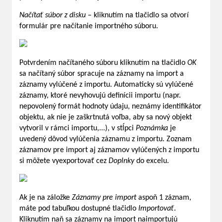
Načítať súbor z disku
– kliknutím na tlačidlo sa otvorí
formulár pre načítanie importného súboru.
Potvrdením načítaného súboru kliknutím na tlačidlo
OK
sa načítaný súbor spracuje na záznamy na import a
záznamy vylúčené z importu. Automaticky sú vylúčené
záznamy, ktoré nevyhovujú definícii importu (napr.
nepovolený formát hodnoty údaju, neznámy identifikátor
objektu, ak nie je zaškrtnutá voľba, aby sa nový objekt
vytvoril v rámci importu,...), v stĺpci
Poznámka
je
uvedený dôvod vylúčenia záznamu z importu. Zoznam
záznamov pre import aj záznamov vylúčených z importu
si môžete vyexportovať cez
Doplnky
do excelu.
Ak je na záložke
Záznamy pre import
aspoň 1 záznam,
máte pod tabuľkou dostupné tlačidlo
Importovať
.
Kliknutím naň sa záznamy na import naimportujú