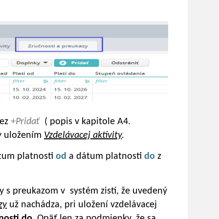
cez
+Pridať
( popis v kapitole A4.
ky uložením
Vzdelávacej aktivity
.
átum platnosti
od
a dátum platnosti
do
z
ty s preukazom v systém zistí, že uvedený
zy
už nachádza, pri uložení vzdelávacej
nosti do
. Opäť len za podmienky, že sa