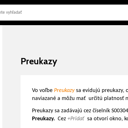
Preukazy
Vo voľbe
Preukazy
sa evidujú preukazy, o
naviazané a môžu mať určitú platnosť na
Preukazy sa zadávajú cez číselník S003041
Preukazy.
Cez
+Pridať
sa otvorí okno, k