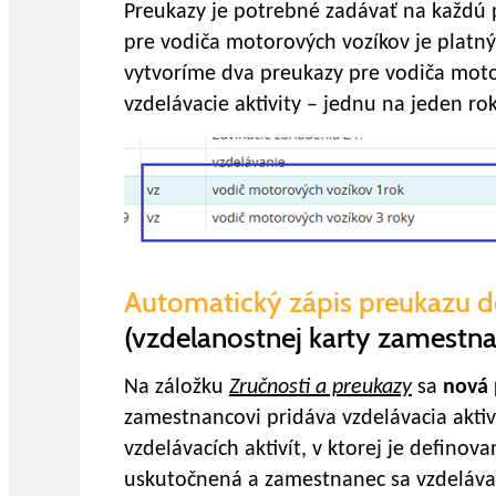
Preukazy je potrebné zadávať na každú p
pre vodiča motorových vozíkov je platný 
vytvoríme dva preukazy pre vodiča moto
vzdelávacie aktivity – jednu na jeden rok
Automatický zápis preukazu 
(vzdelanostnej karty zamestn
Na záložku
Zručnosti a preukazy
sa
nová 
zamestnancovi pridáva vzdelávacia aktiv
vzdelávacích aktivít, v ktorej je definov
uskutočnená a zamestnanec sa vzdelávacej