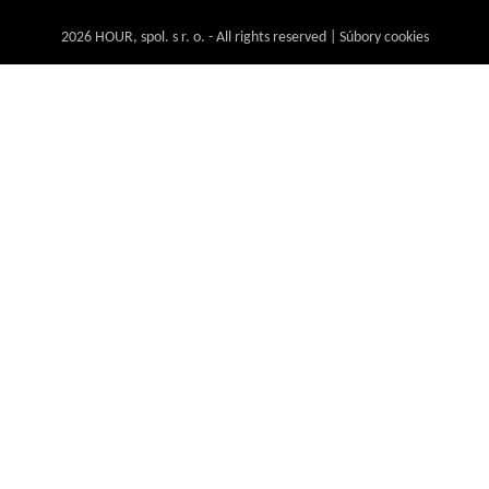
2026 HOUR, spol. s r. o. - All rights reserved | Súbory cookies