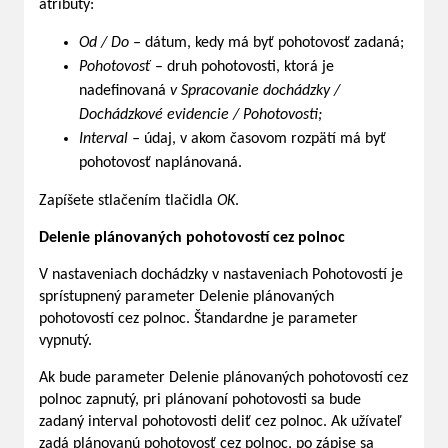
atribúty:
Od / Do
– dátum, kedy má byť pohotovosť zadaná;
Pohotovosť
– druh pohotovosti, ktorá je
nadefinovaná
v Spracovanie dochádzky /
Dochádzkové evidencie / Pohotovosti;
Interval –
údaj, v akom časovom rozpätí má byť
pohotovosť naplánovaná.
Zapíšete stlačením tlačidla
OK
.
Delenie plánovaných pohotovostí cez polnoc
V nastaveniach dochádzky v nastaveniach Pohotovostí je
sprístupnený parameter Delenie plánovaných
pohotovostí cez polnoc. Štandardne je parameter
vypnutý.
Ak bude parameter Delenie plánovaných pohotovostí cez
polnoc zapnutý, pri plánovaní pohotovosti sa bude
zadaný interval pohotovosti deliť cez polnoc. Ak užívateľ
zadá plánovanú pohotovosť cez polnoc, po zápise sa