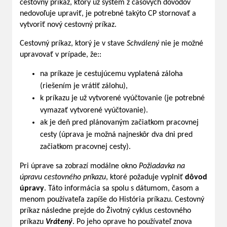
cestovný príkaz, ktorý už systém z časových dôvodov
nedovoľuje upraviť, je potrebné takýto CP stornovať a
vytvoriť nový cestovný príkaz.
Cestovný príkaz, ktorý je v stave
Schválený
nie je možné
upravovať v prípade, že::
na príkaze je cestujúcemu vyplatená záloha
(riešením je vrátiť zálohu),
k príkazu je už vytvorené vyúčtovanie (je potrebné
vymazať vytvorené vyúčtovanie).
ak je deň pred plánovaným začiatkom pracovnej
cesty (úprava je možná najneskôr dva dni pred
začiatkom pracovnej cesty).
Pri úprave sa zobrazí modálne okno
Požiadavka na
úpravu cestovného príkazu
, ktoré požaduje vyplniť
dôvod
úpravy
. Táto informácia sa spolu s dátumom, časom a
menom používateľa zapíše do História príkazu. Cestovný
príkaz následne prejde do Životný cyklus cestovného
príkazu
Vrátený
. Po jeho oprave ho používateľ znova