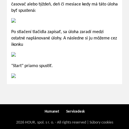
časovač alebo týždeň, deň či mesiace kedy má táto úloha
byť spustená:
Po stlačení tlačidla zapísať, sa úloha zaradí medzi
ostatné naplánované úlohy. A následne si ju môžeme cez
ikonku
"štart" priamo spustiť.
Humanet
Servicedesk
2026 HOUR, spol. s r. o. - All rights reserved | Súbory cookies