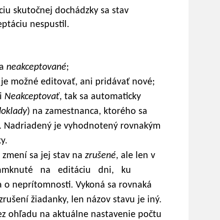
ciu skutočnej dochádzky sa stav
ptáciu nespustil.
na
neakceptované
;
 je možné editovať, ani pridávať nové;
ii
Neakceptovať
, tak sa automaticky
oklady
) na zamestnanca, ktorého sa
o. Nadriadený je vyhodnotený rovnakým
y.
. zmení sa jej stav na
zrušené
, ale len v
uzamknuté na editáciu dni, ku
 neprítomnosti. Vykoná sa rovnaká
rušení žiadanky, len názov stavu je iný.
ez ohľadu na aktuálne nastavenie počtu