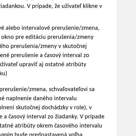
adankou. V prípade, že užívateľ klikne v
é alebo intervalové prerušenie/zmena,
e okno pre editáciu prerušenia/zmeny
aného prerušenia/zmeny v skutočnej
né prerušenie a časový interval zo
ívateľ upraviť aj ostatné atribúty
ku)
prerušenie/zmena, schvaľovateľovi sa
é naplnenie daného intervalu
není skutočnej dochádzky v role), v
a časový interval zo žiadanky. V prípade
statné atribúty okrem časového intervalu
ísaním
bude prednastavená voľba