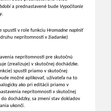
období
a prednastavené bude
Vypočítanie
y
.
e spustil v role funkciu
Hromadne naplniť
 druhu neprítomnosti v žiadanke)
tavenia neprítomnosti pre skutočnú
je (zrealizuje) v skutočnej dochádzke.
nkcie) spustil priamo v skutočnej
bude možné aplikovať, užívateľa na to
logicky ako pri editácii priamo v
astavenia neprítomnosti v skutočnej
e do dochádzky, sa zmení stav dokladov
ania ukončí.