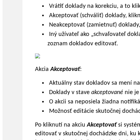
Vrátiť doklady na korekciu, a to kl
Akceptovať (schváliť) doklady, klik
Neakceptovať (zamietnuť) doklady, 
Iný užívateľ ako „schvaľovateľ do
zoznam dokladov editovať.
Akcia
Akceptovať
:
Aktuálny stav dokladov sa mení n
Doklady v stave
akceptované
nie j
O akcii sa neposiela žiadna notifiká
Možnosť editácie skutočnej dochád
Po kliknutí na akciu
Akceptovať
si systém
editovať v skutočnej dochádzke dni, ku 