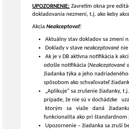
UPOZORNENIE:
Zavretím okna pre editá
dokladovania nezmení, t.j. ako keby akce
Akcia
Neakceptovať
:
Aktuálny stav dokladov sa zmení 
Doklady v stave
neakceptované
nie
Ak je v DB aktívna notifikácia k akc
odošle notifikácia (
Neakceptované d
žiadanka týka a jeho nadriadenéh
spôsobom ako schvaľovateľ žiadank
„Aplikuje“ sa zrušenie žiadanky, t.j
prípade, že nie sú v dochádzke 
ktorým sa viaže daná žiadanka o
funkcionalita ako pri štandardnom z
Upozornenie – žiadanka sa zruší b