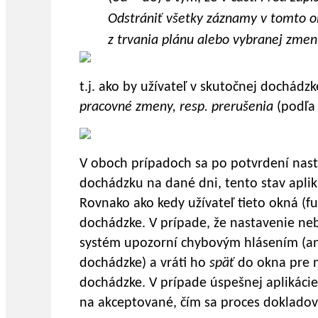
Odstrániť všetky záznamy v tomto 
z trvania plánu alebo vybranej zmen
t.j. ako by užívateľ v skutočnej dochádzk
pracovné
zmeny, resp. prerušenia
(podľa
V oboch prípadoch sa po potvrdení nas
dochádzku na dané dni, tento stav apliku
Rovnako ako kedy užívateľ tieto okná (fu
dochádzke. V prípade, že nastavenie ne
systém upozorní chybovým hlásením (ana
dochádzke) a vráti ho
späť
do okna pre n
dochádzke. V prípade úspešnej aplikáci
na akceptované, čím sa proces dokladov