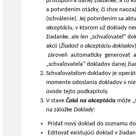
prístupom k danej žiadanke, a to kl
a potvrdením otázky, či chce naoza
(schválenie). Jej potvrdením sa ak
akceptáciu
, v ktorom už doklady ne
žiadanke, ale len „schvaľovateľ“ dok
akcii (
Žiadosť o akceptáciu dokladov
zároveň automaticky generovať a 
„schvaľovateľa“ dokladov danej žia
Schvaľovateľom dokladov je operá
momente odoslania dokladov v nie
úvode tejto podkapitoly.
V stave
Čaká na akceptáciu
môže „s
na záložke
Doklady
:
Pridať nový doklad do zoznamu do
Editovať existujúci doklad v žiadan