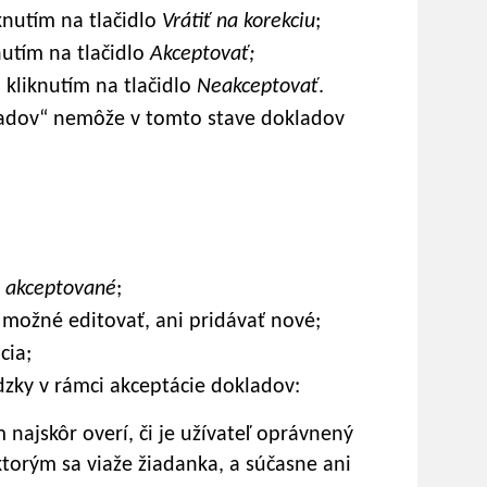
iknutím na tlačidlo
Vrátiť na korekciu
;
nutím na tlačidlo
Akceptovať
;
kliknutím na tlačidlo
Neakceptovať
.
kladov“ nemôže v tomto stave dokladov
a
akceptované
;
e možné editovať, ani pridávať nové;
cia;
zky v rámci akceptácie dokladov:
 najskôr overí, či je užívateľ oprávnený
ktorým sa viaže žiadanka, a súčasne ani