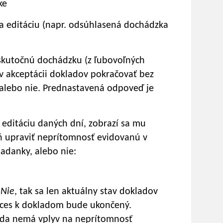
ke
na editáciu (napr. odsúhlasená dochádzka
 skutočnú dochádzku (z ľubovoľných
 v akceptácii dokladov pokračovať bez
 alebo nie. Prednastavená odpoveď je
 editáciu daných dní, zobrazí sa mu
ň upraviť neprítomnosť evidovanú v
adanky, alebo nie:
a
Nie
, tak sa len aktuálny stav dokladov
oces k dokladom bude ukončený.
eda nemá vplyv na neprítomnosť