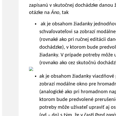
zapísanú v skutočnej dochádzke danou ži
otázke na
Áno
, tak
ak je obsahom žiadanky jednodňov
schvaľovateľovi sa zobrazí modáln
(rovnaké ako pri ručnej editácii d
dochádzke), v ktorom bude predvole
žiadanky. V prípade potreby môže už
(rovnako ako cez skutočnú dochádz
ak je obsahom žiadanky viacdňové 
zobrazí modálne okno pre hromadn
(analogické ako pri hromadnom napl
ktorom bude predvolené prerušenie 
potreby môže užívateľ upraviť aj o
(od – do) s tým, že v časti
Pred zap