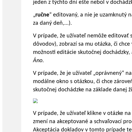
jeden z týchto dní ešte nebol v dochádz
„
ručne
“ editovaný, a nie je uzamknutý 
za daný deň,...).
V prípade, že užívateľ nemôže editovať
dôvodov), zobrazí sa mu otázka, či chce
možnosti editácie skutočnej dochádzky,
Áno
.
V prípade, že je užívateľ „oprávnený“ na
modálne okno s otázkou, či chce zárove
skutočnej dochádzke na základe danej ži
V prípade, že užívateľ klikne v otázke n
zmení na akceptované a schvaľovací pr
Akceptácia dokladov v tomto prípade t