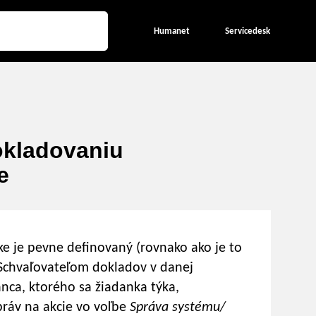
Humanet
Servicedesk
okladovaniu
e
e je pevne definovaný (rovnako ako je to
 Schvaľovateľom dokladov v danej
nca, ktorého sa žiadanka týka,
práv na akcie vo voľbe
Správa systému/