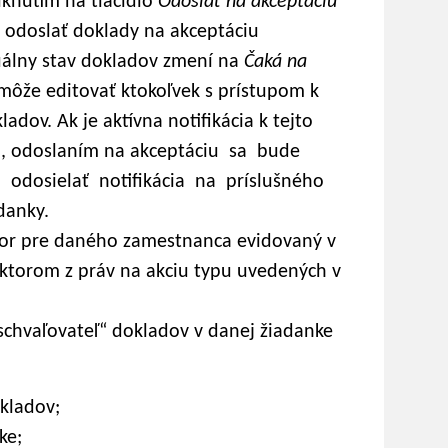
iknutím na tlačidlo
Odoslať na akceptáciu
j odoslať doklady na akceptáciu
tuálny stav dokladov zmení na
Čaká na
môže editovať ktokoľvek s prístupom k
ladov. Ak je aktívna notifikácia k tejto
), odoslaním na akceptáciu sa bude
odosielať notifikácia na príslušného
danky.
tor pre daného zamestnanca evidovaný v
ktorom z práv na akciu typu uvedených v
chvaľovateľ“ dokladov v danej žiadanke
kladov;
ke;