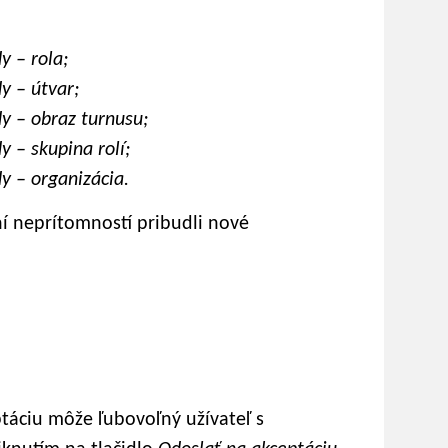
y – rola;
y – útvar;
y – obraz turnusu;
 – skupina rolí;
y – organizácia.
aní neprítomností pribudli nové
táciu môže ľubovoľný užívateľ s