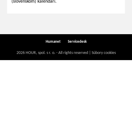
(slovenskom) kalendári
.
Humanet
Servicedesk
2026 HOUR, spol. s r. o. - All rights reserved | Súbory cookies