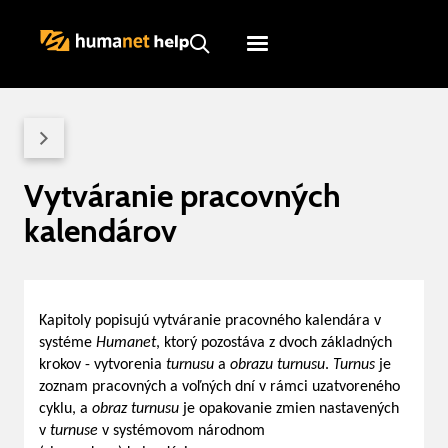
Humanet
Servicedesk
Vytváranie pracovných
kalendárov
Kapitoly popisujú vytváranie pracovného kalendára v
systéme
Humanet
, ktorý pozostáva z dvoch základných
krokov - vytvorenia
turnusu
a
obrazu turnusu
.
Turnus
je
zoznam pracovných a voľných dní v rámci uzatvoreného
cyklu, a
obraz turnusu
je opakovanie zmien nastavených
v
turnuse
v systémovom národnom