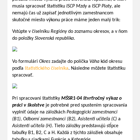
musia spracovať štatistiku
ISCP Mzdy
a
ISCP Platy
, ale
nemajú čas už zapísať jednotlivým zamestnancom
skutočné miesto výkonu práce máme jeden malý trik:
Vstúpte v číselníku
Regióny
do zoznamu okresov, a v ňom
do položky
Slovenská republika
.
Vo formulári
Okres
zadajte do políčka
Váha
kód okresu
podľa
štatistického číselníka
. Následne môžete štatistiku
spracovať.
Pri spracovaní štatistiky
MŠSR1-04 štvrťročný výkaz o
práci v školstve
je potrebné pred spustením spracovania
vyplniť údaje na záložkách
Pedagogickí zamestnanci
(B1), Odborní zamestnanci (B2), Asistenti učiteľa (C)
a
Asistenti učiteľa (H)
. Tieto záložky predstavujú stĺpce
tabuľky B1, B2, C a H. Každá z týchto záložiek obsahuje
tabuľku s riadkami
Funkcie
a
Kategórie
.