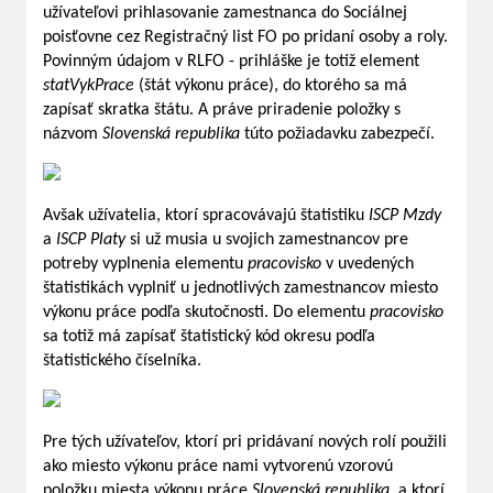
užívateľovi prihlasovanie zamestnanca do Sociálnej
poisťovne cez Registračný list FO po pridaní osoby a roly.
Povinným údajom v RLFO - prihláške je totiž element
statVykPrace
(štát výkonu práce), do ktorého sa má
zapísať skratka štátu. A práve priradenie položky s
názvom
Slovenská republika
túto požiadavku zabezpečí.
Avšak užívatelia, ktorí spracovávajú štatistiku
ISCP Mzdy
a
ISCP Platy
si už musia u svojich zamestnancov pre
potreby vyplnenia elementu
pracovisko
v uvedených
štatistikách vyplniť u jednotlivých zamestnancov miesto
výkonu práce podľa skutočnosti. Do elementu
pracovisko
sa totiž má zapísať štatistický kód okresu podľa
štatistického číselníka.
Pre tých užívateľov, ktorí pri pridávaní nových rolí použili
ako miesto výkonu práce nami vytvorenú vzorovú
položku miesta výkonu práce
Slovenská republika
, a ktorí