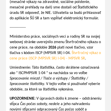
(mesačné výkazy na zdravotné, sociálne poistenie,
mesačné prehľady na daň) sme dostali od Štatistického
úradu SR odpoveď, že NIE. Užívatelia sa budú prihlasovať
do aplikácie ŠÚ SR a tam vypĺňať elektronický formulár.
-------------
Ministerstvo práce, sociálnych vecí a rodiny SR na svojej
webovej stránke uverejnilo zmenu Štvrťročného výkazu o
cene práce, na obdobie
2026
platí nové tlačivo, vzor
tlačiva s kódom ISCP (MPSVR SR) l-04.
Štvrťročný výkaz o
cene práce (ISCP (MPSVR SR) l-04) - MPSVR SR
.
Umiestnenie: Táto štatistika, často skrátene označovaná
ako " ISCPMPSVR 1-04 " sa nachádza sa vo voľbe
Spracovanie miezd / Tlače a výstupy / Štatistiky /
Spracovanie štatistiky
. V tejto voľbe si používateľ vyberie
obdobie, za ktoré sa štatistika vykonáva.
UPOZORNENIE:
V úpravách došlo k zmene – odstráneniu
stĺpca
Čas počas soboty, nedele
a jeho nahradeniu
novými stĺpcami odpracovaný
Čas počas sobôt
a