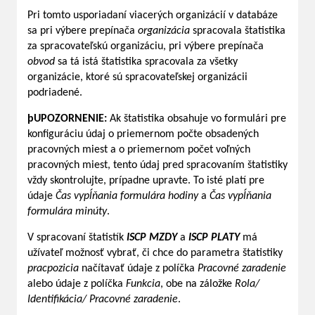
Pri tomto usporiadaní viacerých organizácií v databáze
sa pri výbere prepínača
organizácia
spracovala štatistika
za spracovateľskú organizáciu, pri výbere prepínača
obvod
sa tá istá štatistika spracovala za všetky
organizácie, ktoré sú spracovateľskej organizácii
podriadené.
þ
UPOZORNENIE:
Ak štatistika obsahuje vo formulári pre
konfiguráciu údaj o priemernom počte obsadených
pracovných miest a o priemernom počet voľných
pracovných miest, tento údaj pred spracovaním štatistiky
vždy skontrolujte, prípadne upravte. To isté platí pre
údaje
Čas vypĺňania formulára hodiny
a
Čas vypĺňania
formulára minúty
.
V spracovaní štatistík
ISCP MZDY
a
ISCP PLATY
má
užívateľ možnosť vybrať, či chce do parametra štatistiky
pracpozicia
načítavať údaje z políčka
Pracovné zaradenie
alebo údaje z políčka
Funkcia
, obe na záložke
Rola/
Identifikácia/ Pracovné zaradenie
.