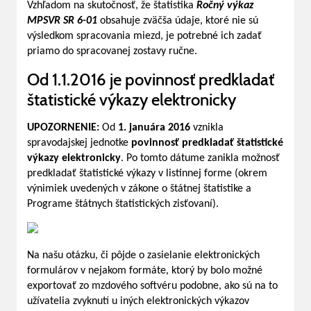
Vzhľadom na skutočnosť, že štatistika
Ročný výkaz
MPSVR SR 6-01
obsahuje zväčša údaje, ktoré nie sú
výsledkom spracovania miezd, je potrebné ich zadať
priamo do spracovanej zostavy ručne.
Od 1.1.2016 je povinnosť predkladať
štatistické výkazy elektronicky
UPOZORNENIE:
Od
1. januára 2016
vznikla
spravodajskej jednotke
povinnosť predkladať štatistické
výkazy elektronicky
. Po tomto dátume zanikla možnosť
predkladať štatistické výkazy v listinnej forme (okrem
výnimiek uvedených v zákone o štátnej štatistike a
Programe štátnych štatistických zisťovaní).
Na našu otázku, či pôjde o zasielanie elektronických
formulárov v nejakom formáte, ktorý by bolo možné
exportovať zo mzdového softvéru podobne, ako sú na to
užívatelia zvyknutí u iných elektronických výkazov