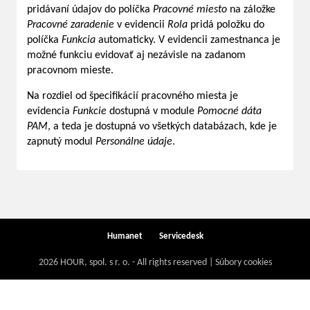
pridávaní údajov do políčka
Pracovné miesto
na záložke
Pracovné zaradenie
v evidencii
Rola
pridá položku do
políčka
Funkcia
automaticky. V evidencii zamestnanca je
možné funkciu evidovať aj nezávisle na zadanom
pracovnom mieste.
Na rozdiel od špecifikácií pracovného miesta je
evidencia
Funkcie
dostupná v module
Pomocné dáta
PAM
, a teda je dostupná vo všetkých databázach, kde je
zapnutý modul
Personálne údaje
.
Humanet
Servicedesk
2026 HOUR, spol. s r. o. - All rights reserved | Súbory cookies