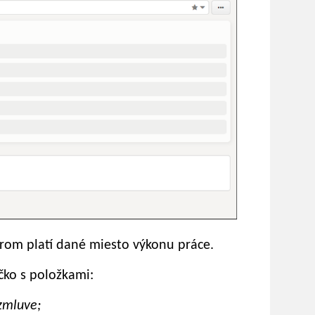
orom platí dané miesto výkonu práce.
čko s položkami:
zmluve;