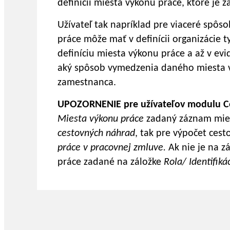
definícii miesta výkonu práce, ktoré je 
Užívateľ tak napríklad pre viaceré spô
práce môže mať v definícii organizácie 
definíciu miesta výkonu práce a až v evi
aký spôsob vymedzenia daného miesta 
zamestnanca.
UPOZORNENIE pre užívateľov modulu Ce
Miesta výkonu práce
zadaný záznam mie
cestovných náhrad
, tak pre výpočet ces
práce
v pracovnej zmluve.
Ak nie je na z
práce zadané na záložke
Rola/ Identifik