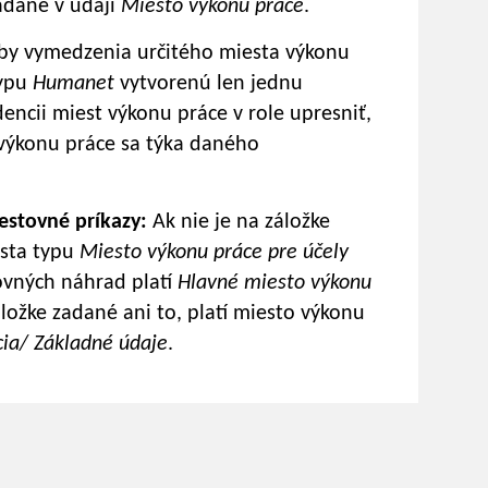
zadané v údaji
Miesto výkonu práce
.
soby vymedzenia určitého miesta výkonu
typu
Humanet
vytvorenú len jednu
dencii miest výkonu práce v role upresniť,
výkonu práce sa týka daného
stovné príkazy:
Ak nie je na záložke
sta typu
Miesto výkonu práce
pre účely
tovných náhrad platí
Hlavné miesto výkonu
áložke zadané ani to, platí miesto výkonu
ácia/ Základné údaje
.