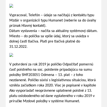
Vypracoval, Telefón – údaje sa načítajú z kontaktu typu
Mzdár v organizácii typu Humanet (neberie sa do úvahy
príznak Hlavný kontakt).
Dátum vystavenia – načíta sa aktuálny systémový dátum.
Miesto – do políčka sa vpíše údaj, ktorý sa uvádza v
dolnej časti tlačiva. Platí pre tlačivá platné do
31.12.2022.
V potvrdení za rok 2019 je políčko Odpočítať pomernú
časť poistného na soc. poistenie pripadajúcu na sumu
položky SMF203051 Odmena – 13. plat – z toho
nezdanené. Políčko súvisí s legislatívnou situáciou, ktorá
vznikla začiatkom roka 2020. Viac je popísané v kapitole
Ako vysporiadať neoprávnene uplatnené poistné z 13.
platu oslobodeného od dane vyplateného v roku 2019 v
príručke Mzdové položky v systéme Humanet.