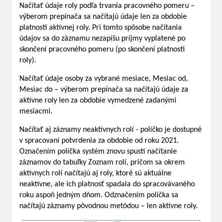
Načítať údaje roly podľa trvania pracovného pomeru –
výberom prepínača sa načítajú údaje len za obdobie
platnosti aktívnej roly. Pri tomto spôsobe načítania
údajov sa do záznamu nezapíšu príjmy vyplatené po
skončení pracovného pomeru (po skončení platnosti
roly).
Načítať údaje osoby za vybrané mesiace, Mesiac od,
Mesiac do – výberom prepínača sa načítajú údaje za
aktívne roly len za obdobie vymedzené zadanými
mesiacmi.
Načítať aj záznamy neaktívnych rolí - políčko je dostupné
v spracovaní potvrdenia za obdobie od roku 2021.
Označením políčka systém znovu spustí načítanie
záznamov do tabuľky Zoznam rolí, pričom sa okrem
aktívnych rolí načítajú aj roly, ktoré sú aktuálne
neaktívne, ale ich platnosť spadala do spracovávaného
roku aspoň jedným dňom. Odznačením políčka sa
načítajú záznamy pôvodnou metódou – len aktívne roly.