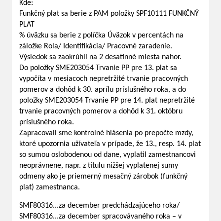
Kde:
Funkčný plat sa berie z PAM položky SPF10111 FUNKČNÝ
PLAT
% úväzku sa berie z políčka Úväzok v percentách na
záložke Rola/ Identifikácia/ Pracovné zaradenie.
Výsledok sa zaokrúhli na 2 desatinné miesta nahor.
Do položky SME203054 Trvanie PP pre 13. plat sa
vypočíta v mesiacoch nepretržité trvanie pracovných
pomerov a dohôd k 30. aprílu príslušného roka, a do
položky SME203054 Trvanie PP pre 14. plat nepretržité
trvanie pracovných pomerov a dohôd k 31. októbru
príslušného roka.
Zapracovali sme kontrolné hlásenia po prepočte mzdy,
ktoré upozornia užívateľa v prípade, že 13., resp. 14. plat
so sumou oslobodenou od dane, vyplatil zamestnancovi
neoprávnene, napr. z titulu nižšej vyplatenej sumy
odmeny ako je priemerný mesačný zárobok (funkčný
plat) zamestnanca.
SMF80316...za december predchádzajúceho roka/
SMF80316...za december spracovávaného roka – v