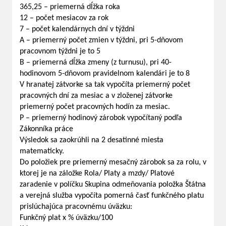
365,25 – priemerná dĺžka roka
12 – počet mesiacov za rok
7 – počet kalendárnych dní v týždni
A – priemerný počet zmien v týždni, pri 5-dňovom
pracovnom týždni je to 5
B – priemerná dĺžka zmeny (z turnusu), pri 40-
hodinovom 5-dňovom pravidelnom kalendári je to 8
V hranatej zátvorke sa tak vypočíta priemerný počet
pracovných dní za mesiac a v zloženej zátvorke
priemerný počet pracovných hodín za mesiac.
P – priemerný hodinový zárobok vypočítaný podľa
Zákonníka práce
Výsledok sa zaokrúhli na 2 desatinné miesta
matematicky.
Do položiek pre priemerný mesačný zárobok sa za rolu, v
ktorej je na záložke Rola/ Platy a mzdy/ Platové
zaradenie v políčku Skupina odmeňovania položka Štátna
a verejná služba vypočíta pomerná časť funkčného platu
prislúchajúca pracovnému úväzku:
Funkčný plat x % úväzku/100