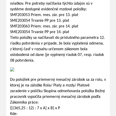
sviatkov. Pre potreby načítania týchto údajov sú v
systéme dostupné evidenčné mzdové položky:
SMF203053 Priem. mes. zár. pre 13. plat
SME203054 Trvanie PP pre 13. plat
SMF203063 Priem. mes. zár. pre 14. plat
SME203054 Trvanie PP pre 14. plat
Tieto položky sa načítavali do príslušného parametra 12.
riadku potvrdenia v prípade, že bola vyplatená odmena,
z ktorej časť v rozsahu určenom zákonom bola
oslobodená od dane (je vyplnený riadok 07, resp. riadok
08 potvrdenia.
Do položiek pre priemerný mesačný zárobok sa za rolu, v
ktorej je na záložke Rola/ Platy a mzdy/ Platové
zaradenie v políčku Skupina odmeňovania položka Bežný
pracovník vypočíta priemerný mesačný zárobok podľa
Zákonníka práce:
{[(365,25 : 12) : 7 x A] x B} x P
Kde: