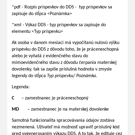
*pdf - Rozpis príspevkov do DDS - typ príspevkov sa
zapisuje do stĺpca <Poznámka>
*xml - Výkaz DDS - typ príspevkov sa zapisuje do
elementu <Typ príspevku>
Ak osoba v danom mesiaci má vypočítanú nulovú výšku
príspevku do DDS z dôvodu toho, že je práceneschopná
alebo je vyňatá z evidenčného stavu do
mimoevidenčného stavu z dôvodu čerpania materskej
dovolenky, tak sa zapíše príslušná hodnota v zmysle
legendy do stĺpca
Typ príspevku/ Poznámka
.
Legenda:
C
– zamestnanec je práceneschopný
MD
– zamestnanec je na materskej dovolenke
Samotná funkcionalita spracovávania údajov zostáva
nezmenená. Užívateľ má možnosť upraviť príslušný kód
pred vygenerovaním výkazu DDS. A to tak, že edituje cez