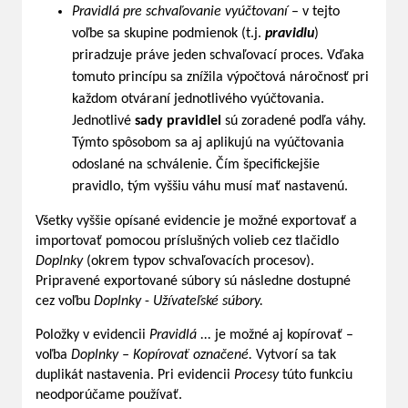
Pravidlá pre schvaľovanie vyúčtovaní
– v tejto
voľbe sa skupine podmienok (t.j.
pravidlu
)
priradzuje práve jeden schvaľovací proces. Vďaka
tomuto princípu sa znížila výpočtová náročnosť pri
každom otváraní jednotlivého vyúčtovania.
Jednotlivé
sady pravidiel
sú zoradené podľa váhy.
Týmto spôsobom sa aj aplikujú na vyúčtovania
odoslané na schválenie. Čím špecifickejšie
pravidlo, tým vyššiu váhu musí mať nastavenú.
Všetky vyššie opísané evidencie je možné exportovať a
importovať pomocou príslušných volieb cez tlačidlo
Doplnky
(okrem typov schvaľovacích procesov).
Pripravené exportované súbory sú následne dostupné
cez voľbu
Doplnky
-
Užívateľské súbory.
Položky v evidencii
Pravidlá ...
je možné aj kopírovať –
voľba
Doplnky – Kopírovať označené.
Vytvorí sa tak
duplikát nastavenia. Pri evidencii
Procesy
túto funkciu
neodporúčame používať.