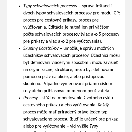
Typy schvaľovacích procesov
– správa inštancií
dvoch typov schvaľovacích procesov pre modul CP:
proces pre cestovné príkazy, proces pre
vyúčtovania. Editácia je nutná len pri väčšom
počte schvaľovacích procesov (viac ako 5 procesov
pre príkazy a viac ako 2 pre vyúčtovania).
Skupiny účastníkov –
umožňuje správu možných
účastníkov schvaľovacích procesov. Účastníci môžu
byť definovaní viacerými spôsobmi: môžu závisieť
na organizačnej štruktúre, môžu byť definovaní
pomocou práv na akcie, alebo prístupovou
skupinou. Prípadne vymenovaní priamo číslom
roly alebo prihlasovacím menom používateľa.
Procesy
– slúži na modelovanie životného cyklu
cestovného príkazu alebo vyúčtovania. Každý
proces môže mať priradený práve jeden typ
schvaľovacieho procesu (buď je určený pre príkaz
alebo pre vyúčtovanie – viď vyššie
Typy