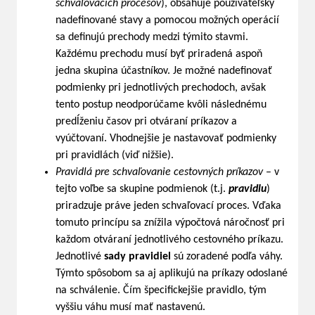
schvaľovacích procesov
), obsahuje používateľsky
nadefinované stavy a pomocou možných operácií
sa definujú prechody medzi týmito stavmi.
Každému prechodu musí byť priradená aspoň
jedna skupina účastníkov. Je možné nadefinovať
podmienky pri jednotlivých prechodoch, avšak
tento postup neodporúčame kvôli následnému
predĺženiu časov pri otváraní príkazov a
vyúčtovaní. Vhodnejšie je nastavovať podmienky
pri pravidlách (viď nižšie).
Pravidlá pre schvaľovanie cestovných príkazov
– v
tejto voľbe sa skupine podmienok (t.j.
pravidlu
)
priradzuje práve jeden schvaľovací proces. Vďaka
tomuto princípu sa znížila výpočtová náročnosť pri
každom otváraní jednotlivého cestovného príkazu.
Jednotlivé
sady pravidiel
sú zoradené podľa váhy.
Týmto spôsobom sa aj aplikujú na príkazy odoslané
na schválenie. Čím špecifickejšie pravidlo, tým
vyššiu váhu musí mať nastavenú.