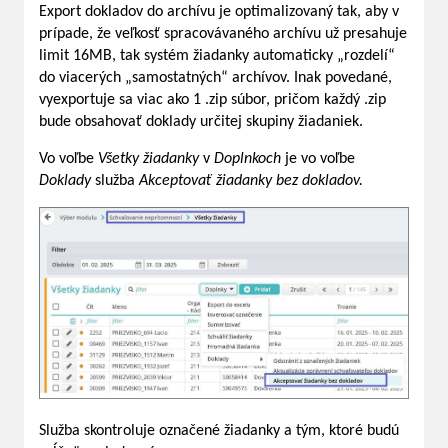
Export dokladov do archívu je optimalizovaný tak, aby v
prípade, že veľkosť spracovávaného archívu už presahuje
limit 16MB, tak systém žiadanky automaticky „rozdelí“
do viacerých „samostatných“ archívov. Inak povedané,
vyexportuje sa viac ako 1 .zip súbor, pričom každý .zip
bude obsahovať doklady určitej skupiny žiadaniek.
Vo voľbe
Všetky žiadanky
v
Doplnkoch
je vo voľbe
Doklady
služba
Akceptovať žiadanky bez dokladov.
Služba skontroluje označené žiadanky a tým, ktoré budú