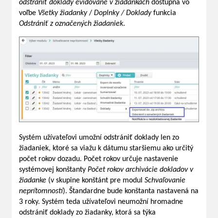
odstrániť
doklady
evidované
v žiadankách
dostupná vo
voľbe
Všetky žiadanky
/
Doplnky / Doklady
funkcia
Odstrániť
z označených žiadaniek
.
Systém užívateľovi umožní odstrániť doklady len zo
žiadaniek, ktoré sa viažu k dátumu staršiemu ako určitý
počet rokov dozadu. Počet rokov určuje nastavenie
systémovej konštanty
Počet
rokov
archivácie
dokladov
v
žiadanke
(v skupine konštánt pre modul
Schvaľovanie
neprítomností
). Štandardne bude konštanta nastavená na
3 roky. Systém teda užívateľovi neumožní hromadne
odstrániť doklady zo žiadanky, ktorá sa týka