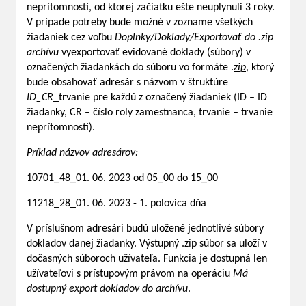
neprítomnosti, od ktorej začiatku ešte neuplynuli 3 roky.
V prípade potreby bude možné v zozname všetkých
žiadaniek cez voľbu
Doplnky/Doklady/Exportovať do .zip
archívu
vyexportovať evidované doklady (súbory) v
označených žiadankách do súboru vo formáte .
zip
, ktorý
bude obsahovať adresár s názvom v štruktúre
ID_CR
_trvanie pre každú z označený žiadaniek (ID – ID
žiadanky, CR – číslo roly zamestnanca, trvanie – trvanie
neprítomnosti).
Príklad
názvov
adresárov:
10701_48_01. 06. 2023 od 05_00 do 15_00
11218_28_01. 06. 2023 - 1. polovica dňa
V príslušnom adresári budú uložené jednotlivé súbory
dokladov danej žiadanky. Výstupný .zip súbor sa uloží v
dočasných súboroch užívateľa. Funkcia je dostupná len
užívateľovi s prístupovým právom na operáciu
Má
dostupný
export
dokladov
do
archívu
.