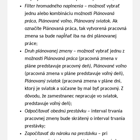
Filter hromadného naplnenia –
možnosť vybrať
jednu alebo kombináciu možností
Plánovaná
práca, Plánované voľno, Plánovaný sviatok.
Ak
označíte Plánovaná práca, tak vytvorená pracovná
zmena sa bude napĺňať iba na dni plánovanej
práce;
Druh plánovanej zmeny –
možnosť vybrať jednu z
možností
Plánovaná práca
(pracovná zmena v
pláne predstavuje pracovný deň
), Plánované voľno
(pracovná zmena v pláne predstavuje voľný deň),
Plánovaný sviatok (
pracovná zmena v pláne dni,
ktorý je sviatok a súčasne by mal byť pracovný. Z
dôvodu, že zamestnanec nepracuje vo sviatok,
predstavuje voľný deň);
Odpočítavať obednú prestávku –
interval trvania
pracovnej zmeny bude skrátený o interval trvania
prestávk
y;
Započítavať do nároku na prestávku –
pri