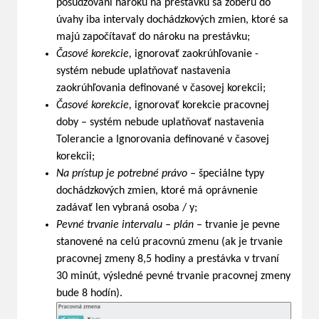
posudzovaní nároku na prestávku sa zoberú do
úvahy iba intervaly dochádzkových zmien, ktoré sa
majú započítavať do nároku na prestávku;
Časové korekcie,
ignorovať zaokrúhľovanie -
systém nebude uplatňovať nastavenia
zaokrúhľovania definované v časovej korekcii;
Časové korekcie,
ignorovať korekcie pracovnej
doby – systém nebude uplatňovať nastavenia
Tolerancie a Ignorovania definované v časovej
korekcii;
Na prístup je potrebné právo –
špeciálne typy
dochádzkových zmien, ktoré má oprávnenie
zadávať len vybraná osoba / y;
Pevné trvanie intervalu – plán
– trvanie je pevne
stanovené na celú pracovnú zmenu (ak je trvanie
pracovnej zmeny 8,5 hodiny a prestávka v trvaní
30 minút, výsledné pevné trvanie pracovnej zmeny
bude 8 hodín).