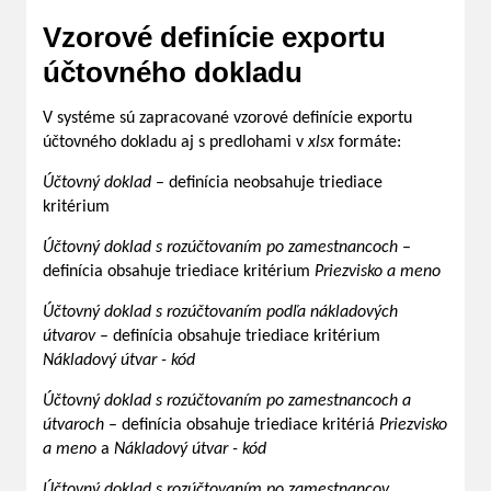
Vzorové definície exportu
účtovného dokladu
V systéme sú zapracované vzorové definície exportu
účtovného dokladu aj s predlohami v
xlsx
formáte:
Účtovný doklad
– definícia neobsahuje triediace
kritérium
Účtovný doklad s rozúčtovaním po zamestnancoch
–
definícia obsahuje triediace kritérium
Priezvisko a meno
Účtovný doklad s rozúčtovaním podľa nákladových
útvarov
– definícia obsahuje triediace kritérium
Nákladový útvar - kód
Účtovný doklad s rozúčtovaním po zamestnancoch a
útvaroch
– definícia obsahuje triediace kritériá
Priezvisko
a meno
a
Nákladový útvar - kód
Účtovný doklad s rozúčtovaním po zamestnancov