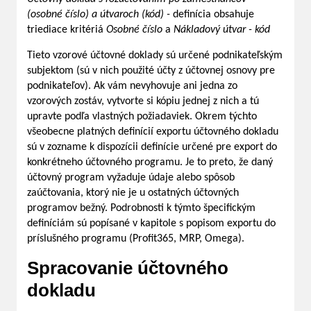
(osobné číslo) a útvaroch (kód)
-
definícia obsahuje
triediace kritériá
Osobné číslo
a
Nákladový útvar - kód
Tieto vzorové účtovné doklady sú určené podnikateľským
subjektom (sú v nich použité účty z účtovnej osnovy pre
podnikateľov). Ak vám nevyhovuje ani jedna zo
vzorových zostáv, vytvorte si kópiu jednej z nich a tú
upravte podľa vlastných požiadaviek. Okrem týchto
všeobecne platných definícií exportu účtovného dokladu
sú v zozname k dispozícii definície určené pre export do
konkrétneho účtovného programu. Je to preto, že daný
účtovný program vyžaduje údaje alebo spôsob
zaúčtovania, ktorý nie je u ostatných účtovných
programov bežný. Podrobnosti k týmto špecifickým
definíciám sú popísané v kapitole s popisom exportu do
príslušného programu (Profit365, MRP, Omega).
Spracovanie účtovného
dokladu