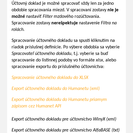
Účtovný doklad je možné spracovať vždy len za jedno
obdobie spracovania miezd. V spracovaní zostavy
nie je
možné
nastaviť
Filter
mzdového rozúčtovania.
Spracovanie zostavy
nerešpektuje
nastavenie
Filtra na
rolách.
Spracovanie účtovného dokladu sa spustí kliknutím na
riadok príslušnej definície. Po výbere obdobia sa vyberie
Spracovateľ účtovného dokladu
, t.j. vyberie sa buď
spracovanie do listinnej podoby vo formáte
xlsx
, alebo
spracovanie exportu do príslušného účtovníctva:
Spracovanie účtovného dokladu do XLSX
Export účtovného dokladu do Humanetu (xml)
Export účtovného dokladu do Humanetu priamym
zápisom cez Humanet API
Export účtovného dokladu pre účtovníctvo WinyX (xml)
Export účtovného dokladu pre účtovníctvo AlfaBASE (txt)