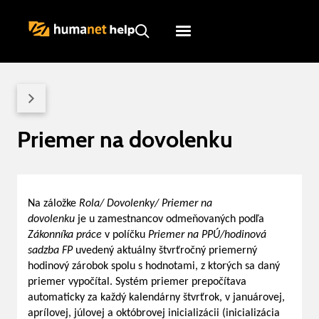
Humanet
Servicedesk
Priemer na dovolenku
Na záložke
Rola/ Dovolenky/ Priemer na
dovolenku
je u zamestnancov odmeňovaných podľa
Zákonníka práce
v políčku
Priemer na PPÚ/hodinová
sadzba FP
uvedený aktuálny štvrťročný priemerný
hodinový zárobok spolu s hodnotami, z ktorých sa daný
priemer vypočítal. Systém priemer prepočítava
automaticky za každý kalendárny štvrťrok, v januárovej,
aprílovej, júlovej a októbrovej inicializácii (inicializácia