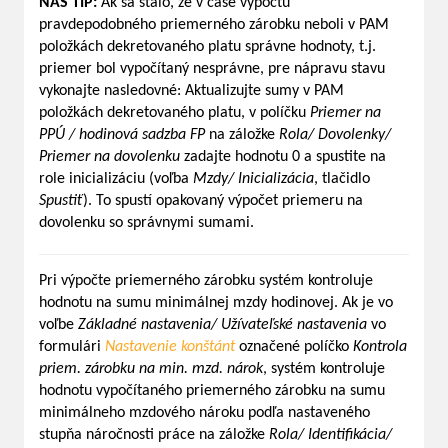
NÁŠ
TIP:
Ak sa stalo, že v čase výpočtu
pravdepodobného priemerného zárobku neboli v PAM
položkách dekretovaného platu správne hodnoty, t.j.
priemer bol vypočítaný nesprávne, pre nápravu stavu
vykonajte nasledovné: Aktualizujte sumy v PAM
položkách dekretovaného platu, v políčku
Priemer na
PPÚ / hodinová sadzba FP
na záložke
Rola/ Dovolenky/
Priemer na dovolenku
zadajte hodnotu 0 a spustite na
role inicializáciu (voľba
Mzdy/ Inicializácia
, tlačidlo
Spustiť
). To spustí opakovaný výpočet priemeru na
dovolenku so správnymi sumami.
Pri výpočte priemerného zárobku systém kontroluje
hodnotu na sumu minimálnej mzdy hodinovej. Ak je vo
voľbe
Základné nastavenia/ Užívateľské nastavenia
vo
formulári
Nastavenie konštánt
označené políčko
Kontrola
priem. zárobku na min. mzd. nárok
, systém kontroluje
hodnotu vypočítaného priemerného zárobku na sumu
minimálneho mzdového nároku podľa nastaveného
stupňa náročnosti práce na záložke
Rola/ Identifikácia/