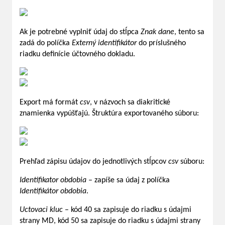
Ak je potrebné vyplniť údaj do stĺpca
Znak dane
, tento sa
zadá do políčka
Externý identifikátor
do príslušného
riadku definície účtovného dokladu.
Export má formát
csv
, v názvoch sa diakritické
znamienka vypúšťajú. Štruktúra exportovaného súboru:
Prehľad zápisu údajov do jednotlivých stĺpcov
csv
súboru:
Identifikator obdobia
– zapíše sa údaj z políčka
Identifikátor obdobia
.
Uctovaci kluc
– kód 40 sa zapisuje do riadku s údajmi
strany MD, kód 50 sa zapisuje do riadku s údajmi strany