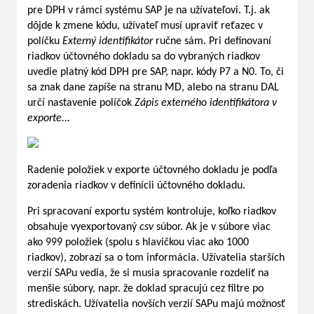
pre DPH v rámci systému SAP je na užívateľovi. T.j. ak
dôjde k zmene kódu, užívateľ musí upraviť reťazec v
políčku
Externý identifikátor
ručne sám. Pri definovaní
riadkov účtovného dokladu sa do vybraných riadkov
uvedie platný kód DPH pre SAP, napr. kódy P7 a N0. To, či
sa znak dane zapíše na stranu MD, alebo na stranu DAL
určí nastavenie políčok
Zápis externého identifikátora v
exporte...
Radenie položiek v exporte účtovného dokladu je podľa
zoradenia riadkov v definícii účtovného dokladu.
Pri spracovaní exportu systém kontroluje, koľko riadkov
obsahuje vyexportovaný
csv
súbor. Ak je v súbore viac
ako 999 položiek (spolu s hlavičkou viac ako 1000
riadkov), zobrazí sa o tom informácia. Užívatelia starších
verzií SAPu vedia, že si musia spracovanie rozdeliť na
menšie súbory, napr. že doklad spracujú cez filtre po
strediskách. Užívatelia novších verzií SAPu majú možnosť