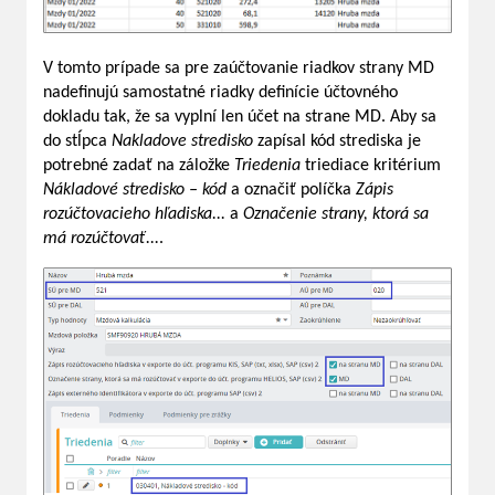
V tomto prípade sa pre zaúčtovanie riadkov strany MD
nadefinujú samostatné riadky definície účtovného
dokladu tak, že sa vyplní len účet na strane MD. Aby sa
do stĺpca
Nakladove stredisko
zapísal kód strediska je
potrebné zadať na záložke
Triedenia
triediace kritérium
Nákladové stredisko – kód
a označiť políčka
Zápis
rozúčtovacieho hľadiska...
a
Označenie strany, ktorá sa
má rozúčtovať...
.