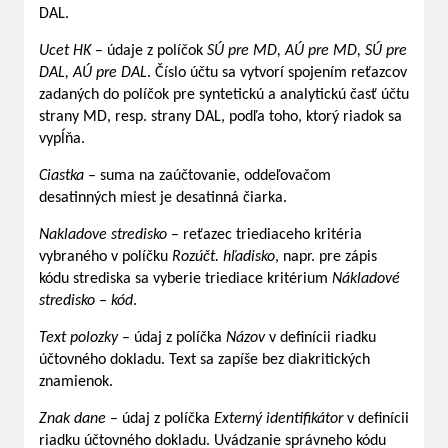
DAL.
Ucet HK
– údaje z políčok
SÚ pre MD, AÚ pre MD, SÚ pre
DAL, AÚ pre DAL
. Číslo účtu sa vytvorí spojením reťazcov
zadaných do políčok pre syntetickú a analytickú časť účtu
strany MD, resp. strany DAL, podľa toho, ktorý riadok sa
vypĺňa.
Ciastka
– suma na zaúčtovanie, oddeľovačom
desatinných miest je desatinná čiarka.
Nakladove stredisko
– reťazec triediaceho kritéria
vybraného v políčku
Rozúčt. hľadisko
, napr. pre zápis
kódu strediska sa vyberie triediace kritérium
Nákladové
stredisko – kód
.
Text polozky
– údaj z políčka
Názov
v definícii riadku
účtovného dokladu. Text sa zapíše bez diakritických
znamienok.
Znak dane
– údaj z políčka
Externý identifikátor
v definícii
riadku účtovného dokladu. Uvádzanie správneho kódu