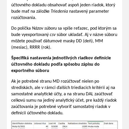
účtovného dokladu obsahovať aspoň jeden riadok, ktorý
bude mať na záložke
Triedenia
nastavený parameter
rozúčtovania.
Do políčka
Názov súboru
sa vpíše reťazec, pod ktorým sa
bude vyexportovaný
csv
súbor ukladať. Aj v názve súboru
môžete používať dátumové masky DD (deň), MM
(mesiac), RRRR (rok).
Špecifiká nastavenia jednotlivých riadkov definície
účtovného dokladu podľa spôsobu zápisu do
exportného súboru
Ak je potrebné stranu MD rozúčtovať nielen po
strediskách, ale v rámci ďalších triediacich kritérií aj na
samostatné analytické účty, a na stranu DAL zaúčtovať
celkovú sumu na jediný analytický účet, pre každý riadok
zaúčtovania je potrebné vytvoriť samostatný riadok v
definícii účtovného dokladu.