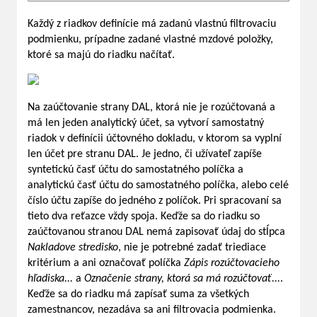
Každý z riadkov definície má zadanú vlastnú filtrovaciu
podmienku, prípadne zadané vlastné mzdové položky,
ktoré sa majú do riadku načítať.
Na zaúčtovanie strany DAL, ktorá nie je rozúčtovaná a
má len jeden analytický účet, sa vytvorí samostatný
riadok v definícii účtovného dokladu, v ktorom sa vyplní
len účet pre stranu DAL. Je jedno, či užívateľ zapíše
syntetickú časť účtu do samostatného políčka a
analytickú časť účtu do samostatného políčka, alebo celé
číslo účtu zapíše do jedného z políčok. Pri spracovaní sa
tieto dva reťazce vždy spoja. Keďže sa do riadku so
zaúčtovanou stranou DAL nemá zapisovať údaj do stĺpca
Nakladove stredisko
, nie je potrebné zadať triediace
kritérium a ani označovať políčka
Zápis rozúčtovacieho
hľadiska...
a
Označenie strany, ktorá sa má rozúčtovať...
.
Keďže sa do riadku má zapísať suma za všetkých
zamestnancov, nezadáva sa ani filtrovacia podmienka.