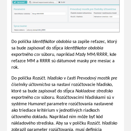
Do políčka
Identifikátor obdobia
sa zapíše reťazec, ktorý
sa bude zapisovať do stĺpca
Identifikator obdobia
exportného
csv
súboru, napríklad
Mzdy MM/RRRR
, kde
reťazce MM a RRRR sú dátumové masky pre mesiac a
rok.
Do políčka
Rozúčt. hľadisko
v časti
Prevodový mostík pre
číselníky účtovníctva
sa nastaví rozúčtovacie hľadisko,
ktoré sa bude zapisovať do stĺpca
Nakladove stredisko
exportného
csv
súboru
.
Rozúčtovacími hľadiskami sú v
systéme
Humanet
parametre rozúčtovania nastavené
ako triediace kritérium v jednotlivých riadkoch
účtovného dokladu. Napríklad ním môže byť kód
nákladového strediska. Aby sa v políčku
Rozúčt. hľadisko
zobrazil parameter rozúčtovania, musí definícia