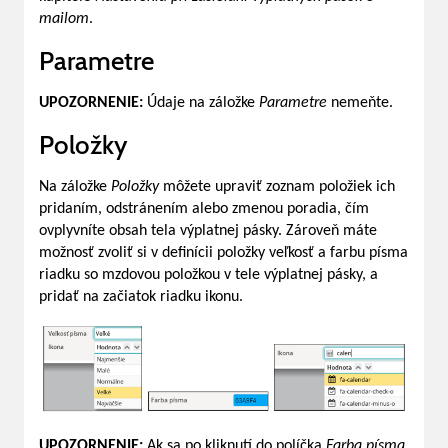
mailom
.
Parametre
UPOZORNENIE:
Údaje na záložke
Parametre
nemeňte.
Položky
Na záložke
Položky
môžete upraviť zoznam položiek ich
pridaním, odstránením alebo zmenou poradia, čím
ovplyvníte obsah tela výplatnej pásky. Zároveň máte
možnosť zvoliť si v definícii položky veľkosť a farbu písma
riadku so mzdovou položkou v tele výplatnej pásky, a
pridať na začiatok riadku ikonu.
UPOZORNENIE:
Ak sa po kliknutí do políčka
Farba písma