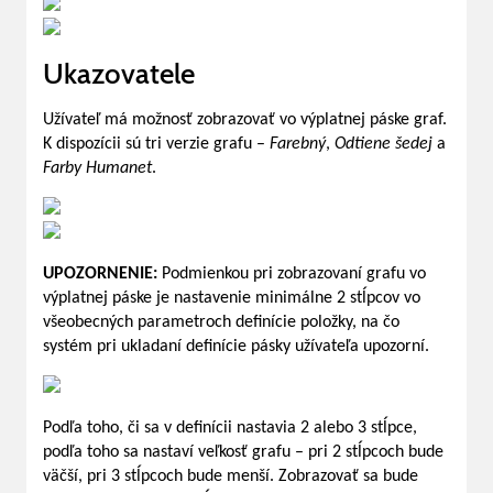
Ukazovatele
Užívateľ má možnosť zobrazovať vo výplatnej páske graf.
K dispozícii sú tri verzie grafu –
Farebný
,
Odtiene šedej
a
Farby Humanet
.
UPOZORNENIE:
Podmienkou pri zobrazovaní grafu vo
výplatnej páske je nastavenie minimálne 2 stĺpcov vo
všeobecných parametroch definície položky, na čo
systém pri ukladaní definície pásky užívateľa upozorní.
Podľa toho, či sa v definícii nastavia 2 alebo 3 stĺpce,
podľa toho sa nastaví veľkosť grafu – pri 2 stĺpcoch bude
väčší, pri 3 stĺpcoch bude menší. Zobrazovať sa bude