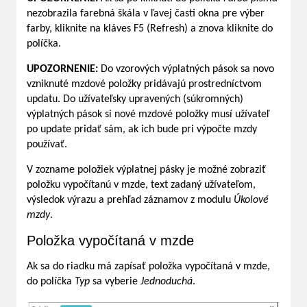
nezobrazila farebná škála v ľavej časti okna pre výber
farby, kliknite na kláves F5 (Refresh) a znova kliknite do
políčka.
UPOZORNENIE:
Do vzorových výplatných pások sa novo
vzniknuté mzdové položky pridávajú prostredníctvom
updatu. Do užívateľsky upravených (súkromných)
výplatných pások si nové mzdové položky musí užívateľ
po update pridať sám, ak ich bude pri výpočte mzdy
používať.
V zozname položiek výplatnej pásky je možné zobraziť
položku vypočítanú v mzde, text zadaný užívateľom,
výsledok výrazu a prehľad záznamov z modulu
Úkolové
mzdy
.
Položka vypočítaná v mzde
Ak sa do riadku má zapísať položka vypočítaná v mzde,
do políčka
Typ
sa vyberie
Jednoduchá
.