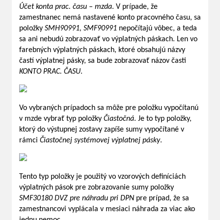
Účet konta prac. času – mzda
. V prípade, že
zamestnanec nemá nastavené konto pracovného času, sa
položky
SMH90991, SMF90991
nepočítajú vôbec, a teda
sa ani nebudú zobrazovať vo výplatných páskach. Len vo
farebných výplatných páskach, ktoré obsahujú názvy
častí výplatnej pásky, sa bude zobrazovať názov časti
KONTO PRAC. ČASU
.
Vo vybraných prípadoch sa môže pre položku vypočítanú
v mzde vybrať typ položky
Čiastočná
. Je to typ položky,
ktorý do výstupnej zostavy zapíše sumy vypočítané v
rámci
Čiastočnej systémovej výplatnej pásky
.
Tento typ položky je použitý vo vzorových definíciách
výplatných pások pre zobrazovanie sumy položky
SMF30180 DVZ pre náhradu pri DPN
pre prípad, že sa
zamestnancovi vyplácala v mesiaci náhrada za viac ako
jednu nemoc.