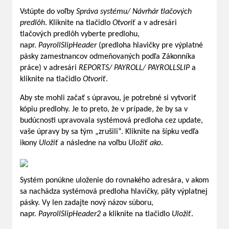
Vstúpte do voľby
Správa systému/ Návrhár tlačových
predlôh
. Kliknite na tlačidlo
Otvoriť
a v adresári
tlačových predlôh vyberte predlohu,
napr.
PayrollSlipHeader
(predloha hlavičky pre výplatné
pásky zamestnancov odmeňovaných podľa Zákonníka
práce) v adresári
REPORTS/ PAYROLL/ PAYROLLSLIP
a
kliknite na tlačidlo
Otvoriť
.
Aby ste mohli začať s úpravou, je potrebné si vytvoriť
kópiu predlohy. Je to preto, že v prípade, že by sa v
budúcnosti upravovala systémová predloha cez update,
vaše úpravy by sa tým „zrušili“. Kliknite na šípku vedľa
ikony
Uložiť
a následne na voľbu
Uložiť ako
.
Systém ponúkne uloženie do rovnakého adresára, v akom
sa nachádza systémová predloha hlavičky, päty výplatnej
pásky. Vy len zadajte nový názov súboru,
napr.
PayrollSlipHeader2
a kliknite na tlačidlo
Uložiť
.