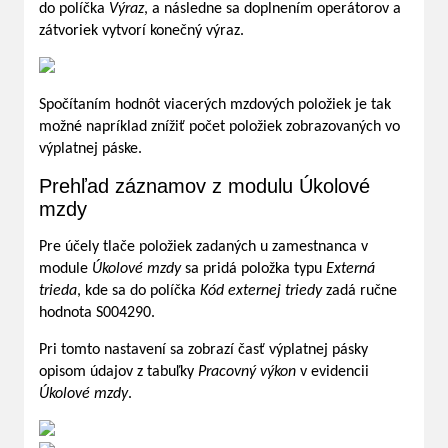
do políčka
Výraz
, a následne sa doplnením operátorov a
zátvoriek vytvorí konečný výraz.
Spočítaním hodnôt viacerých mzdových položiek je tak
možné napríklad znížiť počet položiek zobrazovaných vo
výplatnej páske.
Prehľad záznamov z modulu Úkolové
mzdy
Pre účely tlače položiek zadaných u zamestnanca v
module
Úkolové mzdy
sa pridá položka typu
Externá
trieda
, kde sa do políčka
Kód externej triedy
zadá ručne
hodnota S004290.
Pri tomto nastavení sa zobrazí časť výplatnej pásky
opisom údajov z tabuľky
Pracovný výkon
v evidencii
Úkolové mzdy
.