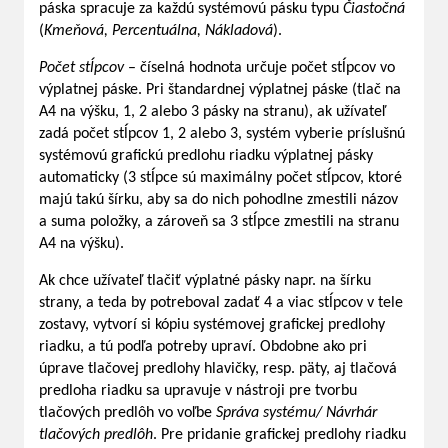
páska spracuje za každú systémovú pásku typu
Čiastočná
(
Kmeňová, Percentuálna, Nákladová
).
Počet stĺpcov
– číselná hodnota určuje počet stĺpcov vo
výplatnej páske. Pri štandardnej výplatnej páske (tlač na
A4 na výšku, 1, 2 alebo 3 pásky na stranu), ak užívateľ
zadá počet stĺpcov 1, 2 alebo 3, systém vyberie príslušnú
systémovú grafickú predlohu riadku výplatnej pásky
automaticky (3 stĺpce sú maximálny počet stĺpcov, ktoré
majú takú šírku, aby sa do nich pohodlne zmestili názov
a suma položky, a zároveň sa 3 stĺpce zmestili na stranu
A4 na výšku).
Ak chce užívateľ tlačiť výplatné pásky napr. na šírku
strany, a teda by potreboval zadať 4 a viac stĺpcov v tele
zostavy, vytvorí si kópiu systémovej grafickej predlohy
riadku, a tú podľa potreby upraví. Obdobne ako pri
úprave tlačovej predlohy hlavičky, resp. päty, aj tlačová
predloha riadku sa upravuje v nástroji pre tvorbu
tlačových predlôh vo voľbe
Správa systému/ Návrhár
tlačových predlôh
. Pre pridanie grafickej predlohy riadku