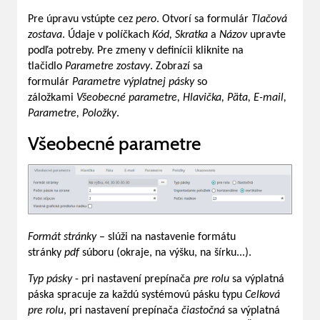
Pre úpravu vstúpte cez
pero
. Otvorí sa formulár
Tlačová
zostava
. Údaje v políčkach
Kód, Skratka
a
Názov
upravte
podľa potreby. Pre zmeny v definícii kliknite na
tlačidlo
Parametre zostavy
. Zobrazí sa
formulár
Parametre výplatnej pásky
so
záložkami
Všeobecné parametre, Hlavička, Päta, E-mail,
Parametre, Položky
.
Všeobecné parametre
Formát stránky
– slúži na nastavenie formátu
stránky
pdf
súboru (okraje, na výšku, na šírku...).
Typ pásky
- pri nastavení prepínača
pre rolu
sa výplatná
páska spracuje za každú systémovú pásku typu
Celková
pre rolu
, pri nastavení prepínača
čiastočná
sa výplatná