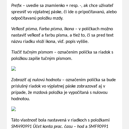
Prefix
– uvedie sa znamienko + resp. -, ak chce užívateľ
spresniť vo výplatnej páske, či ide o pripočítavanú, alebo
odpočítavanú položku mzdy.
Veľkosť písma, Farba písma, Ikona
– v políčkach možno
nastaviť veľkosť a farbu písma, a tiež to, či sa pred text
názvu riadku vloží ikona, viď. popis vyššie.
Tlačiť tučným písmom
– označením políčka sa riadok s
položkou zapíše tučným písmom.
Zobraziť aj nulovú hodnotu
– označením políčka sa bude
príslušný riadok vo výplatnej páske zobrazovať aj v
prípade, že mzdová položka je vypočítaná s nulovou
hodnotou.
Táto vlastnosť bola nastavená v riadkoch s položkami
SMH90991 Účet konta prac. času – hod
a
SMF90991