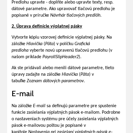
Predlohu upravte - doplňte alebo upravte texty, resp.
dátové parametre. Ako upravovať tlačovú predlohu je
popísané v príručke
Návrhár tlačových predlôh
.
2. Úprava definície výplatnej pásky
Vytvorte kópiu vzorovej definície výplatnej pásky. Na
záložke
Hlavička
(
Päta
) v políčku
Grafická
predloha
vyberte novú upravenú tlačovú predlohu (v
našom príklade
PayrollSlipHeader2
).
Ak ste pridávali alebo menili dátové parametre, tieto
úpravy zadajte na záložke
Hlavička
(
Päta
) v
tabuľke
Zoznam dátových parametrov
.
E-mail
Na záložke
E-mail
sa definujú parametre pre spustenie
funkcie zasielania výplatných pások e-mailom. Podrobne
o nastaveniach systému pre účely zasielania výplatných
pások e-mailovou poštou je popísané v
kapitole
Nastavenia pri zasielaní výplatných pások e-