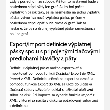
vždy v poslednom zo stĺpcov. Pri tomto nastavení bude v
poslednom stĺpci vždy len graf. Ak by bol počet
výplatných pások taký, že sa nezmestia na jednu výplatnú
pásku, vytvorí sa nová výplatná páska, pričom v
poslednom stĺpci opäť bude rovnaký graf. Tak sa
nestane, že by na druhej výplatnej páske zamestnanca
bol iba graf.
Export/import definície výplatnej
pásky spolu s pripojenými tlačovými
predlohami hlavičky a päty
Definíciu výplatnej pásky možno exportovať a
importovať pomocou funkcií
Doplnky/ Export do XML,
Import z XML
. Definícia určená na export sa označí a
pomocou funkcie
Export do XML
sa uloží do úložiska
Dočasné súbory užívateľa
, odkiaľ si užívateľ uloží
xml
súbor na disk. Pri importe sa vyberie funkcia
Import z
XML
, v ktorej sa načíta z disku sa požadovaný súbor
xml
s definíciou.