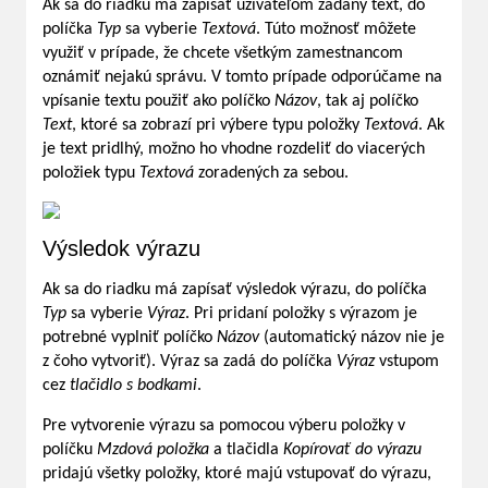
Ak sa do riadku má zapísať užívateľom zadaný text, do
políčka
Typ
sa vyberie
Textová
. Túto možnosť môžete
využiť v prípade, že chcete všetkým zamestnancom
oznámiť nejakú správu. V tomto prípade odporúčame na
vpísanie textu použiť ako políčko
Názov
, tak aj políčko
Text
, ktoré sa zobrazí pri výbere typu položky
Textová
. Ak
je text pridlhý, možno ho vhodne rozdeliť do viacerých
položiek typu
Textová
zoradených za sebou.
Výsledok výrazu
Ak sa do riadku má zapísať výsledok výrazu, do políčka
Typ
sa vyberie
Výraz
. Pri pridaní položky s výrazom je
potrebné vyplniť políčko
Názov
(automatický názov nie je
z čoho vytvoriť). Výraz sa zadá do políčka
Výraz
vstupom
cez
tlačidlo s bodkami
.
Pre vytvorenie výrazu sa pomocou výberu položky v
políčku
Mzdová položka
a tlačidla
Kopírovať do výrazu
pridajú všetky položky, ktoré majú vstupovať do výrazu,