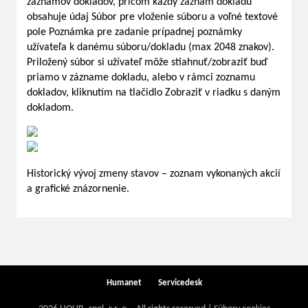
záznamov dokladov, pričom každý záznam dokladu
obsahuje údaj Súbor pre vloženie súboru a voľné textové
pole Poznámka pre zadanie prípadnej poznámky
užívateľa k danému súboru/dokladu (max 2048 znakov).
Priložený súbor si užívateľ môže stiahnuť/zobraziť buď
priamo v zázname dokladu, alebo v rámci zoznamu
dokladov, kliknutím na tlačidlo Zobraziť v riadku s daným
dokladom.
Historický vývoj zmeny stavov – zoznam vykonaných akcií
a grafické znázornenie.
Humanet
Servicedesk