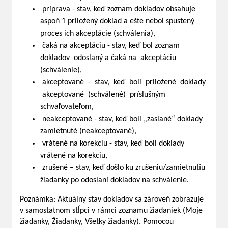
príprava - stav, keď zoznam dokladov obsahuje
aspoň 1 priložený doklad a ešte nebol spustený
proces ich akceptácie (schválenia),
čaká na akceptáciu - stav, keď bol zoznam
dokladov odoslaný a čaká na akceptáciu
(schválenie),
akceptované - stav, keď boli priložené doklady
akceptované (schválené) príslušným
schvaľovateľom,
neakceptované - stav, keď boli „zaslané“ doklady
zamietnuté (neakceptované),
vrátené na korekciu - stav, keď boli doklady
vrátené na korekciu,
zrušené – stav, keď došlo ku zrušeniu/zamietnutiu
žiadanky po odoslaní dokladov na schválenie.
Poznámka: Aktuálny stav dokladov sa zároveň zobrazuje
v samostatnom stĺpci v rámci zoznamu žiadaniek (Moje
žiadanky, Žiadanky, Všetky žiadanky). Pomocou