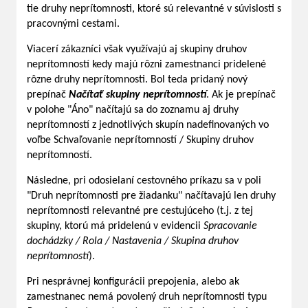
tie druhy neprítomnosti, ktoré sú relevantné v súvislosti s
pracovnými cestami.
Viacerí zákazníci však využívajú aj skupiny druhov
neprítomností kedy majú rôzni zamestnanci pridelené
rôzne druhy neprítomnosti. Bol teda pridaný nový
prepínač
Načítať skupiny neprítomností
. Ak je prepínač
v polohe "Áno" načítajú sa do zoznamu aj druhy
neprítomností z jednotlivých skupín nadefinovaných vo
voľbe Schvaľovanie neprítomností / Skupiny druhov
neprítomností.
Následne, pri odosielaní cestovného príkazu sa v poli
"Druh neprítomnosti pre žiadanku" načítavajú len druhy
neprítomnosti relevantné pre cestujúceho (t.j. z tej
skupiny, ktorú má pridelenú v evidencii
Spracovanie
dochádzky / Rola / Nastavenia / Skupina druhov
neprítomností
).
Pri nesprávnej konfigurácii prepojenia, alebo ak
zamestnanec nemá povolený druh neprítomnosti typu