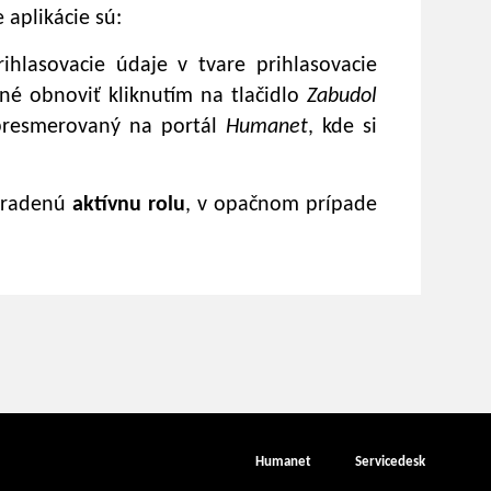
 aplikácie sú:
hlasovacie údaje v tvare prihlasovacie
é obnoviť kliknutím na tlačidlo
Zabudol
 presmerovaný na portál
Humanet
, kde si
riradenú
aktívnu rolu
, v opačnom prípade
Humanet
Servicedesk