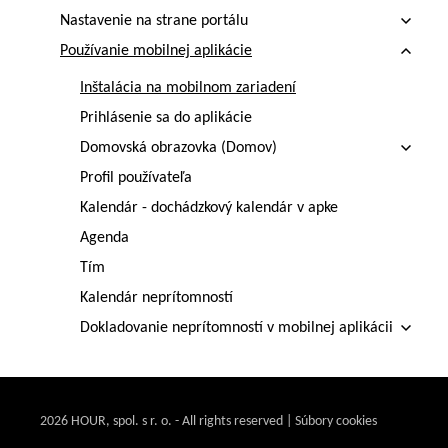
Nastavenie na strane portálu
Používanie mobilnej aplikácie
Inštalácia na mobilnom zariadení
Prihlásenie sa do aplikácie
Domovská obrazovka (Domov)
Profil používateľa
Kalendár - dochádzkový kalendár v apke
Agenda
Tím
Kalendár neprítomností
Dokladovanie neprítomností v mobilnej aplikácii
Riešenie problémov
Spracovanie dochádzky
2026 HOUR, spol. s r. o. - All rights reserved | Súbory cookies