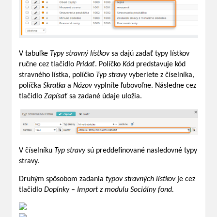
V tabuľke
Typy stravný lístkov
sa dajú zadať typy lístkov
ručne cez tlačidlo
Pridať
. Políčko
Kód
predstavuje kód
stravného lístka, políčko
Typ stravy
vyberiete z číselníka,
políčka
Skratka
a
Názov
vyplníte ľubovoľne. Následne cez
tlačidlo
Zapísať
sa zadané údaje uložia.
V číselníku
Typ stravy
sú preddefinované nasledovné typy
stravy.
Druhým spôsobom zadania
typov stravných lístkov
je cez
tlačidlo
Doplnky
–
Import z modulu Sociálny fond.