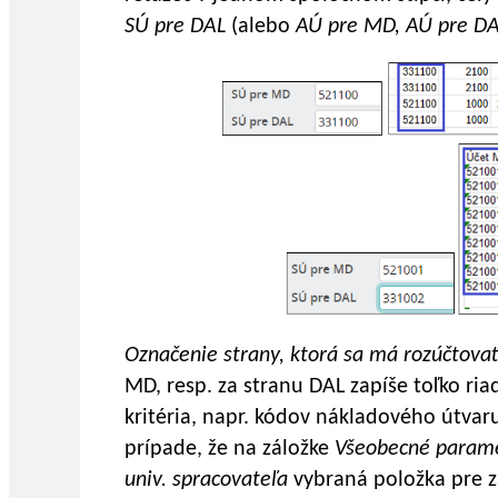
SÚ pre DAL
(alebo
AÚ pre MD, AÚ pre D
Označenie strany, ktorá sa má rozúčtova
MD, resp. za stranu DAL zapíše toľko riad
kritéria, napr. kódov nákladového útvaru
prípade, že na záložke
Všeobecné param
univ. spracovateľa
vybraná položka pre z