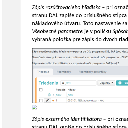
Zápis rozúčtovacieho hľadiska
– pri ozna
stranu DAL zapíše do príslušného stĺpca 
nákladového útvaru. Toto nastavenie sa 
Všeobecné parametre
je v políčku
Spôsob
vybraná položka pre zápis do dvoch riad
Zápis externého identifikátora
– pri ozna
stranu DAL zapíše do príslušného stĺpca