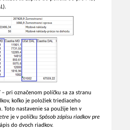
AL
).
ť
– pri označenom políčku sa za stranu
kov, koľko je položiek triediaceho
. Toto nastavenie sa použije len v
etre
je v políčku
Spôsob zápisu riadkov pre
ápis do dvoch riadkov.