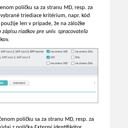
čenom políčku sa za stranu MD, resp. za
vybrané triediace kritérium, napr. kód
použije len v prípade, že na záložke
 zápisu riadkov pre univ. spracovateľa
kov.
čenom políčku sa za stranu MD, resp. za
 údaj z políčka
Externý identifikátor
.