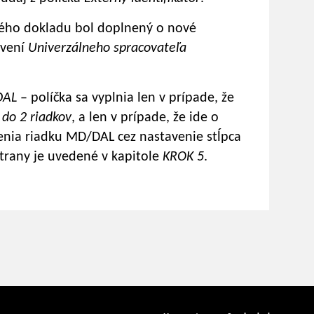
ného dokladu bol doplnený o nové
avení
Univerzálneho spracovateľa
 DAL
– políčka sa vyplnia len v prípade, že
do 2 riadkov
, a len v prípade, že ide o
nia riadku MD/DAL cez nastavenie stĺpca
strany je uvedené v kapitole
KROK 5
.