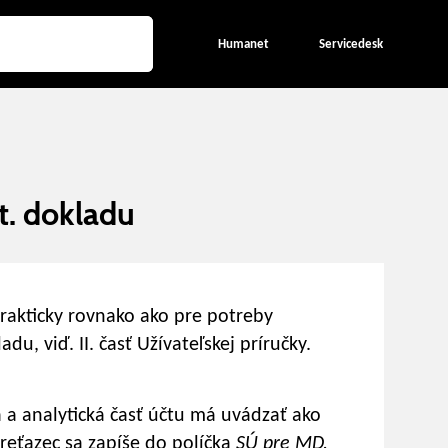
Humanet
Servicedesk
t. dokladu
rakticky rovnako ako pre potreby
, viď. II. časť Užívateľskej príručky.
á a analytická časť účtu má uvádzať ako
 reťazec sa zapíše do políčka
SÚ pre MD,