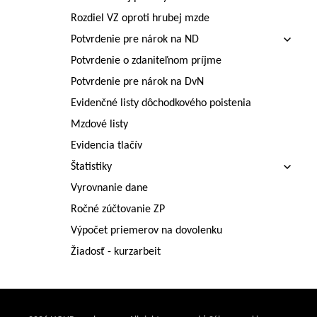
Rozdiel VZ oproti hrubej mzde
Potvrdenie pre nárok na ND
Potvrdenie o zdaniteľnom príjme
Potvrdenie pre nárok na DvN
Evidenčné listy dôchodkového poistenia
Mzdové listy
Evidencia tlačív
Štatistiky
Vyrovnanie dane
Ročné zúčtovanie ZP
Výpočet priemerov na dovolenku
Žiadosť - kurzarbeit
Štatistiky Ministerstva zdravotníctva SR
Vytváranie užívateľsky definovateľných zostáv