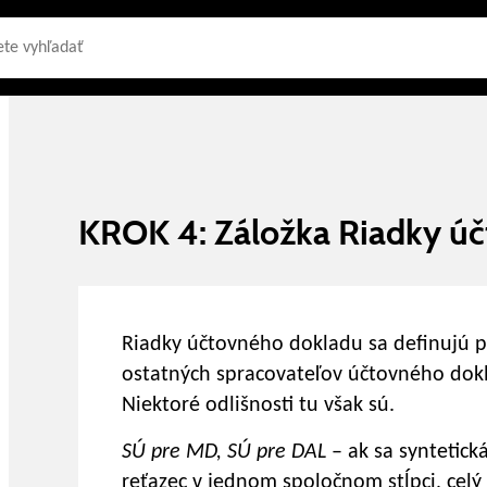
KROK 4: Záložka Riadky úč
Riadky účtovného dokladu sa definujú p
ostatných spracovateľov účtovného dokladu
Niektoré odlišnosti tu však sú.
SÚ pre MD, SÚ pre DAL
– ak sa syntetick
reťazec v jednom spoločnom stĺpci, celý