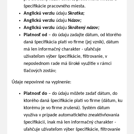
špecifikácie pracovného miesta.
Anglickú verziu
údaju
Skratka;
Anglickú verziu
údaju
Názov;
Anglickú verziu
údaju
Skrátený názov;
Platnosť od
– do údaju zadajte dátum, od ktorého
daná špecifikácia platí vo firme (jej vznik), dátum
má len informačný charakter - uľahčuje
užívateľom výber špecifikácie, filtrovanie, v
neposlednom rade má široké využitie v rámci
tlačových zostáv;
Údaje nepovinné na vyplnenie:
Platnosť do
– do údaju môžete zadať dátum, do
ktorého daná špecifikácie platí vo firme (dátum, ku
ktorému je vo firme zrušená). Systém dátum
využíva v prípade automatického zneaktívňovania
špecifikácií, inak má len informačný charakter -
uľahčuje užívateľom výber špecifikácie, filtrovanie