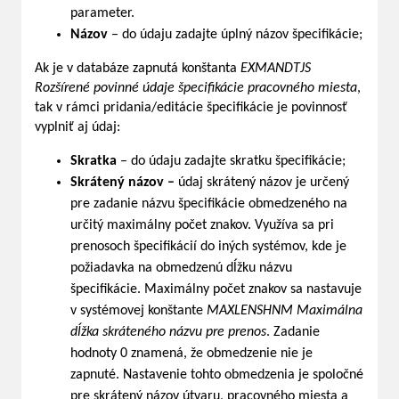
parameter.
Názov
– do údaju zadajte úplný názov špecifikácie;
Ak je v databáze zapnutá konštanta
EXMANDTJS
Rozšírené povinné údaje špecifikácie pracovného miesta
,
tak v rámci pridania/editácie špecifikácie je povinnosť
vyplniť aj údaj:
Skratka
– do údaju zadajte skratku špecifikácie;
Skrátený názov –
údaj skrátený názov je určený
pre zadanie názvu špecifikácie obmedzeného na
určitý maximálny počet znakov. Využíva sa pri
prenosoch špecifikácií do iných systémov, kde je
požiadavka na obmedzenú dĺžku názvu
špecifikácie. Maximálny počet znakov sa nastavuje
v systémovej konštante
MAXLENSHNM
Maximálna
dĺžka skráteného názvu pre prenos
. Zadanie
hodnoty 0 znamená, že obmedzenie nie je
zapnuté. Nastavenie tohto obmedzenia je spoločné
pre skrátený názov útvaru, pracovného miesta a