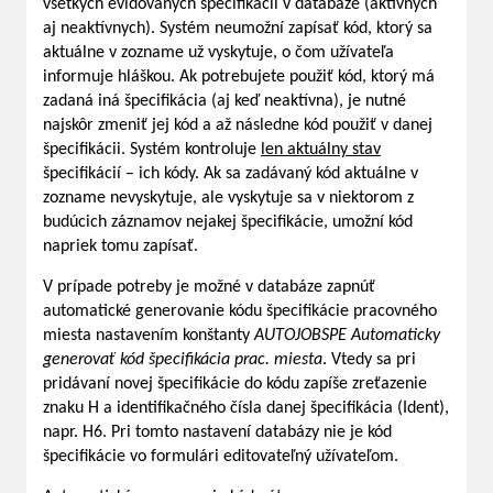
všetkých evidovaných špecifikácií v databáze (aktívnych
aj neaktívnych). Systém neumožní zapísať kód, ktorý sa
aktuálne v zozname už vyskytuje, o čom užívateľa
informuje hláškou. Ak potrebujete použiť kód, ktorý má
zadaná iná špecifikácia (aj keď neaktívna), je nutné
najskôr zmeniť jej kód a až následne kód použiť v danej
špecifikácii. Systém kontroluje
len aktuálny stav
špecifikácií – ich kódy. Ak sa zadávaný kód aktuálne v
zozname nevyskytuje, ale vyskytuje sa v niektorom z
budúcich záznamov nejakej špecifikácie, umožní kód
napriek tomu zapísať.
V prípade potreby je možné v databáze zapnúť
automatické generovanie kódu špecifikácie pracovného
miesta nastavením konštanty
AUTOJOBSPE
Automaticky
generovať kód špecifikácia prac. miesta
. Vtedy sa pri
pridávaní novej špecifikácie do kódu zapíše zreťazenie
znaku H a identifikačného čísla danej špecifikácia (Ident),
napr. H6. Pri tomto nastavení databázy nie je kód
špecifikácie vo formulári editovateľný užívateľom.