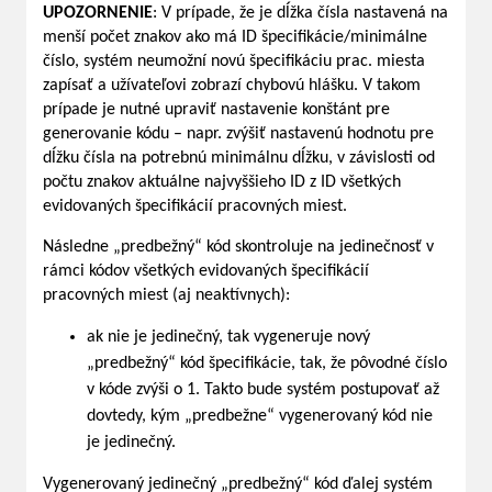
UPOZORNENIE
: V prípade, že je dĺžka čísla nastavená na
menší počet znakov ako má ID špecifikácie/minimálne
číslo, systém neumožní novú špecifikáciu prac. miesta
zapísať a užívateľovi zobrazí chybovú hlášku. V takom
prípade je nutné upraviť nastavenie konštánt pre
generovanie kódu – napr. zvýšiť nastavenú hodnotu pre
dĺžku čísla na potrebnú minimálnu dĺžku, v závislosti od
počtu znakov aktuálne najvyššieho ID z ID všetkých
evidovaných špecifikácií pracovných miest.
Následne „predbežný“ kód skontroluje na jedinečnosť v
rámci kódov všetkých evidovaných špecifikácií
pracovných miest (aj neaktívnych):
ak nie je jedinečný, tak vygeneruje nový
„predbežný“ kód špecifikácie, tak, že pôvodné číslo
v kóde zvýši o 1. Takto bude systém postupovať až
dovtedy, kým „predbežne“ vygenerovaný kód nie
je jedinečný.
Vygenerovaný jedinečný „predbežný“ kód ďalej systém