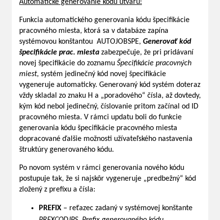
Automatické generovanie kódu útvaru:
Funkcia automatického generovania kódu špecifikácie
pracovného miesta, ktorá sa v databáze zapína
systémovou konštantou AUTOJOBSPE,
Generovať kód
špecifikácie prac. miesta
zabezpečuje, že pri pridávaní
novej špecifikácie do zoznamu
Špecifikácie pracovných
miest
, systém jedinečný kód novej špecifikácie
vygeneruje automaticky. Generovaný kód systém doteraz
vždy skladal zo znaku H a „poradového“ čísla, až dovtedy,
kým kód nebol jedinečný, číslovanie pritom začínal od ID
pracovného miesta. V rámci updatu boli do funkcie
generovania kódu špecifikácie pracovného miesta
dopracované ďalšie možnosti užívateľského nastavenia
štruktúry generovaného kódu.
Po novom systém v rámci generovania nového kódu
postupuje tak, že si najskôr vygeneruje „predbežný“ kód
zložený z prefixu a čísla:
PREFIX
– reťazec zadaný v systémovej konštante
PRFXCODJPS, Prefix generovaného kódu