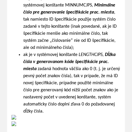
systémovej konštante MINNUMCJPS,
Minimálne
číslo pre generovanie špecifikácie prac. miesta
,
tak namiesto ID špecifikácie použije systém číslo
zadané v tejto konštante (inak povedané, ak je ID
špecifikácie menšie ako minimálne číslo, tak
systém začne „číslovanie“ nie od ID špecifikácie,
ale od minimálneho čísla);
ak je v systémovej konštante
LENGTHCJPS,
Dĺžka
čísla v generovanom kóde špecifikácie prac.
miesta
zadaná hodnota väčšia ako 0 (t. j. je určený
pevný počet znakov čísla), tak v prípade, že má ID
novej špecifikácie, prípadne použité minimálne
číslo pre generovaný kód nižší počet znakov ako je
nastavený počet v uvedenej konštante, systém
automaticky číslo doplní zľava 0 do požadovanej
dĺžky čísla.