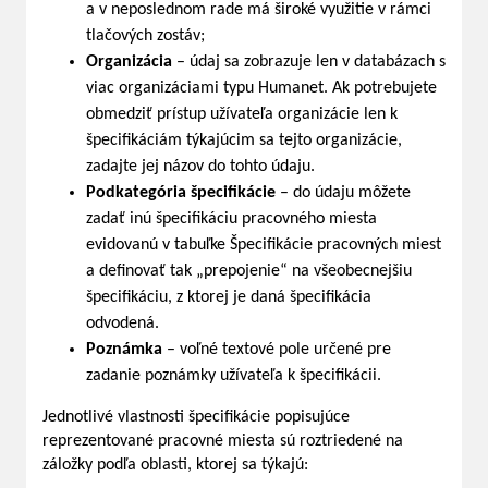
a v neposlednom rade má široké využitie v rámci
tlačových zostáv;
Organizácia
– údaj sa zobrazuje len v databázach s
viac organizáciami typu Humanet. Ak potrebujete
obmedziť prístup užívateľa organizácie len k
špecifikáciám týkajúcim sa tejto organizácie,
zadajte jej názov do tohto údaju.
Podkategória špecifikácie
– do údaju môžete
zadať inú špecifikáciu pracovného miesta
evidovanú v tabuľke Špecifikácie pracovných miest
a definovať tak „prepojenie“ na všeobecnejšiu
špecifikáciu, z ktorej je daná špecifikácia
odvodená.
Poznámka
– voľné textové pole určené pre
zadanie poznámky užívateľa k špecifikácii.
Jednotlivé vlastnosti špecifikácie popisujúce
reprezentované pracovné miesta sú roztriedené na
záložky podľa oblasti, ktorej sa týkajú: