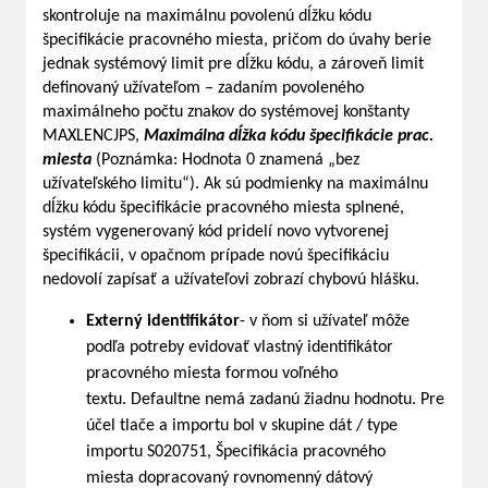
skontroluje na maximálnu povolenú dĺžku kódu
špecifikácie pracovného miesta, pričom do úvahy berie
jednak systémový limit pre dĺžku kódu, a zároveň limit
definovaný užívateľom – zadaním povoleného
maximálneho počtu znakov do systémovej konštanty
MAXLENCJPS,
Maximálna dĺžka kódu špecifikácie prac.
miesta
(Poznámka: Hodnota 0 znamená „bez
užívateľského limitu“). Ak sú podmienky na maximálnu
dĺžku kódu špecifikácie pracovného miesta splnené,
systém vygenerovaný kód pridelí novo vytvorenej
špecifikácii, v opačnom prípade novú špecifikáciu
nedovolí zapísať a užívateľovi zobrazí chybovú hlášku.
Externý identifikátor
- v ňom si užívateľ môže
podľa potreby evidovať vlastný identifikátor
pracovného miesta formou voľného
textu. Defaultne nemá zadanú žiadnu hodnotu. Pre
účel tlače a importu bol v skupine dát / type
importu S020751, Špecifikácia pracovného
miesta dopracovaný rovnomenný dátový