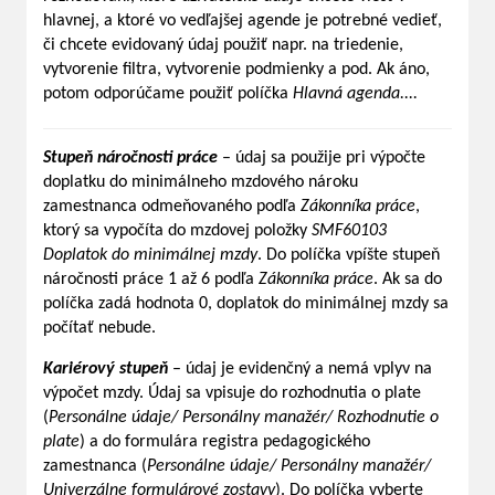
hlavnej, a ktoré vo vedľajšej agende je potrebné vedieť,
či chcete evidovaný údaj použiť napr. na triedenie,
vytvorenie filtra, vytvorenie podmienky a pod. Ak áno,
potom odporúčame použiť políčka
Hlavná agenda....
Stupeň náročnosti práce
– údaj sa použije pri výpočte
doplatku do minimálneho mzdového nároku
zamestnanca odmeňovaného podľa
Zákonníka práce
,
ktorý sa vypočíta do mzdovej položky
SMF60103
Doplatok do minimálnej mzdy
. Do políčka vpíšte stupeň
náročnosti práce 1 až 6 podľa
Zákonníka práce
. Ak sa do
políčka zadá hodnota 0, doplatok do minimálnej mzdy sa
počítať nebude.
Kariérový stupeň
– údaj je evidenčný a nemá vplyv na
výpočet mzdy. Údaj sa vpisuje do rozhodnutia o plate
(
Personálne údaje/ Personálny manažér/ Rozhodnutie o
plate
) a do formulára registra pedagogického
zamestnanca (
Personálne údaje/ Personálny manažér/
Univerzálne formulárové zostavy
). Do políčka vyberte