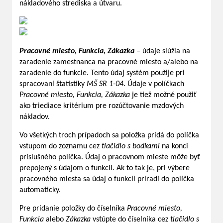
nákladového strediska a útvaru.
Pracovné miesto, Funkcia, Zákazka
– údaje slúžia na
zaradenie zamestnanca na pracovné miesto a/alebo na
zaradenie do funkcie. Tento údaj systém použije pri
spracovaní štatistiky
MŠ SR 1-04
. Údaje v políčkach
Pracovné miesto, Funkcia, Zákazka
je tiež možné použiť
ako triediace kritérium pre rozúčtovanie mzdových
nákladov.
Vo všetkých troch prípadoch sa položka pridá do políčka
vstupom do zoznamu cez
tlačidlo s bodkami
na konci
príslušného políčka. Údaj o pracovnom mieste môže byť
prepojený s údajom o funkcii. Ak to tak je, pri výbere
pracovného miesta sa údaj o funkcii priradí do políčka
automaticky.
Pre pridanie položky do číselníka
Pracovné miesto,
Funkcia
alebo
Zákazka
vstúpte do číselníka cez
tlačidlo s