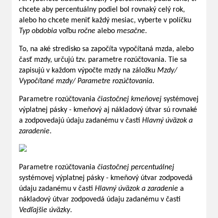
chcete aby percentuálny podiel bol rovnaký celý rok,
alebo ho chcete meniť každý mesiac, vyberte v políčku
Typ obdobia
voľbu
ročne
alebo
mesačne
.
To, na aké stredisko sa započíta vypočítaná mzda, alebo
časť mzdy, určujú tzv. parametre rozúčtovania. Tie sa
zapisujú v každom výpočte mzdy na záložku
Mzdy/
Vypočítané mzdy/ Parametre rozúčtovania
.
Parametre rozúčtovania
čiastočnej kmeňovej
systémovej
výplatnej pásky - kmeňový aj nákladový útvar sú rovnaké
a zodpovedajú údaju zadanému v časti
Hlavný úväzok a
zaradenie
.
Parametre rozúčtovania
čiastočnej percentuálnej
systémovej výplatnej pásky - kmeňový útvar zodpovedá
údaju zadanému v časti
Hlavný úväzok a zaradenie
a
nákladový útvar zodpovedá údaju zadanému v časti
Vedľajšie úväzky
.