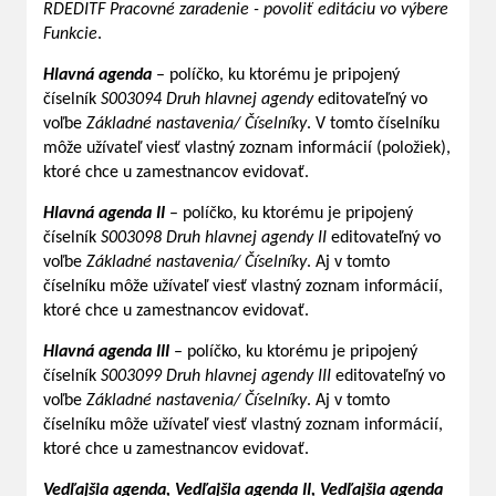
RDEDITF Pracovné zaradenie - povoliť editáciu vo výbere
Funkcie
.
Hlavná agenda
– políčko, ku ktorému je pripojený
číselník
S003094 Druh hlavnej agendy
editovateľný vo
voľbe
Základné nastavenia/ Číselníky
. V tomto číselníku
môže užívateľ viesť vlastný zoznam informácií (položiek),
ktoré chce u zamestnancov evidovať.
Hlavná agenda II
– políčko, ku ktorému je pripojený
číselník
S003098 Druh hlavnej agendy II
editovateľný vo
voľbe
Základné nastavenia/ Číselníky
. Aj v tomto
číselníku môže užívateľ viesť vlastný zoznam informácií,
ktoré chce u zamestnancov evidovať.
Hlavná agenda III
– políčko, ku ktorému je pripojený
číselník
S003099 Druh hlavnej agendy III
editovateľný vo
voľbe
Základné nastavenia/ Číselníky
. Aj v tomto
číselníku môže užívateľ viesť vlastný zoznam informácií,
ktoré chce u zamestnancov evidovať.
Vedľajšia agenda, Vedľajšia agenda II, Vedľajšia agenda