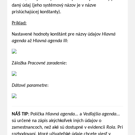
daný údaj (jeho systémový názov je v názve
prislúchajúcej konštanty).
Príklad:
Nastavené hodnoty konštánt pre názvy údajov
Hlavná
agenda
až
Hlavná agenda III
:
Záložka
Pracovné zaradenie
:
Dátové parametre
:
NÁŠ TIP:
Políčka
Hlavná agenda...
a
Vedľajšia agenda...
sú určené na zápis akýchkoľvek iných údajov o
zamestnancoch, než aké sú dostupné v evidencii
Rola
. Pri
rozhodovaní, ktoré užívateľské údaje chcete viesť v