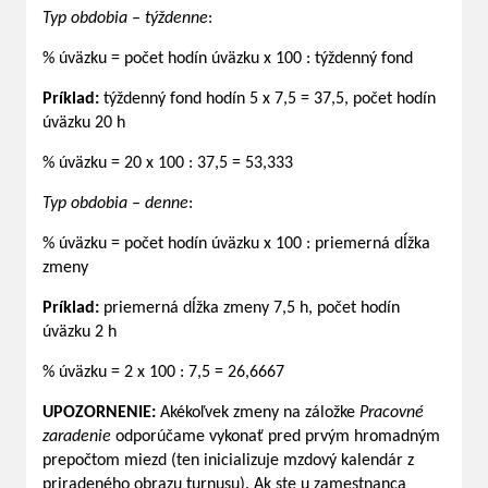
Typ obdobia – týždenne
:
% úväzku = počet hodín úväzku x 100 : týždenný fond
Príklad:
týždenný fond hodín 5 x 7,5 = 37,5, počet hodín
úväzku 20 h
% úväzku = 20 x 100 : 37,5 = 53,333
Typ obdobia – denne
:
% úväzku = počet hodín úväzku x 100 : priemerná dĺžka
zmeny
Príklad:
priemerná dĺžka zmeny 7,5 h, počet hodín
úväzku 2 h
% úväzku = 2 x 100 : 7,5 = 26,6667
UPOZORNENIE:
Akékoľvek zmeny na záložke
Pracovné
zaradenie
odporúčame vykonať pred prvým hromadným
prepočtom miezd (ten inicializuje mzdový kalendár z
priradeného obrazu turnusu). Ak ste u zamestnanca