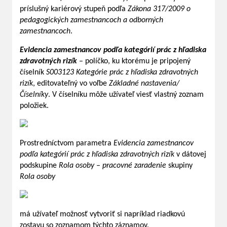
príslušný kariérový stupeň podľa
Zákona 317/2009 o
pedagogických zamestnancoch a odborných
zamestnancoch
.
Evidencia zamestnancov podľa kategórií prác z hľadiska
zdravotných rizík
– políčko, ku ktorému je pripojený
číselník
S003123 Kategórie prác z hľadiska zdravotných
rizík
, editovateľný vo voľbe
Základné nastavenia/
Číselníky
. V číselníku môže užívateľ viesť vlastný zoznam
položiek.
Prostredníctvom parametra
Evidencia zamestnancov
podľa kategórií prác z hľadiska zdravotných rizík
v dátovej
podskupine
Rola osoby – pracovné zaradenie
skupiny
Rola osoby
má užívateľ možnosť vytvoriť si napríklad riadkovú
zostavu so zoznamom týchto záznamov.