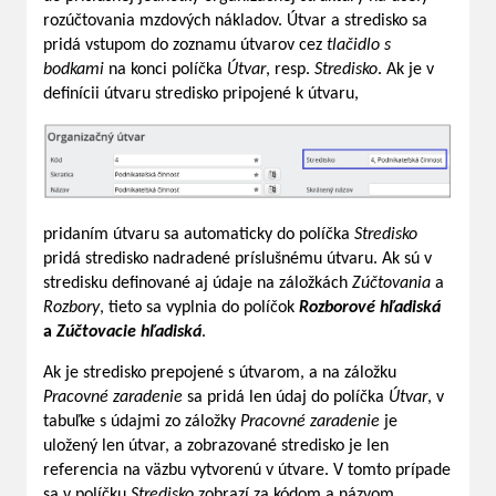
rozúčtovania mzdových nákladov. Útvar a stredisko sa
pridá vstupom do zoznamu útvarov cez
tlačidlo s
bodkami
na konci políčka
Útvar
, resp.
Stredisko
. Ak je v
definícii útvaru stredisko pripojené k útvaru,
pridaním útvaru sa automaticky do políčka
Stredisko
pridá stredisko nadradené príslušnému útvaru. Ak sú v
stredisku definované aj údaje na záložkách
Zúčtovania
a
Rozbory
, tieto sa vyplnia do políčok
Rozborové hľadiská
a
Zúčtovacie hľadiská
.
Ak je stredisko prepojené s útvarom, a na záložku
Pracovné zaradenie
sa pridá len údaj do políčka
Útvar
, v
tabuľke s údajmi zo záložky
Pracovné zaradenie
je
uložený len útvar, a zobrazované stredisko je len
referencia na väzbu vytvorenú v útvare. V tomto prípade
sa v políčku
Stredisko
zobrazí za kódom a názvom