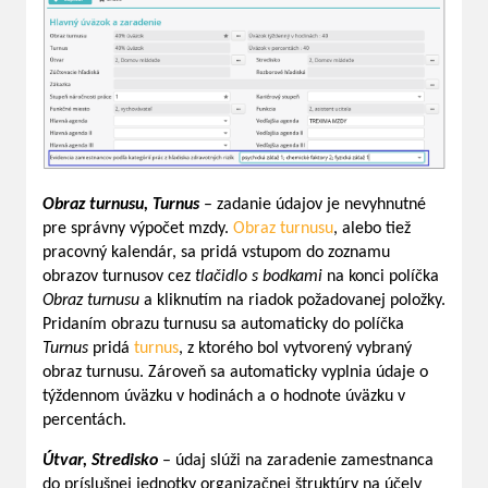
Obraz turnusu, Turnus
– zadanie údajov je nevyhnutné
pre správny výpočet mzdy.
Obraz turnusu
, alebo tiež
pracovný kalendár, sa pridá vstupom do zoznamu
obrazov turnusov cez
tlačidlo s bodkami
na konci políčka
Obraz turnusu
a kliknutím na riadok požadovanej položky.
Pridaním obrazu turnusu sa automaticky do políčka
Turnus
pridá
turnus
, z ktorého bol vytvorený vybraný
obraz turnusu. Zároveň sa automaticky vyplnia údaje o
týždennom úväzku v hodinách a o hodnote úväzku v
percentách.
Útvar, Stredisko
– údaj slúži na zaradenie zamestnanca
do príslušnej jednotky organizačnej štruktúry na účely