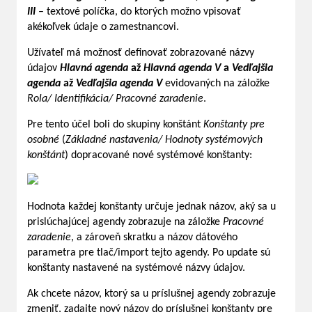
III
– textové políčka, do ktorých možno vpisovať
akékoľvek údaje o zamestnancovi.
Užívateľ má možnosť definovať zobrazované názvy
údajov
Hlavná agenda
až
Hlavná agenda V
a
Vedľajšia
agenda
až
Vedľajšia agenda V
evidovaných na záložke
Rola/ Identifikácia/ Pracovné zaradenie
.
Pre tento účel boli do skupiny konštánt
Konštanty pre
osobné
(
Základné nastavenia/ Hodnoty systémových
konštánt
) dopracované nové systémové konštanty:
Hodnota každej konštanty určuje jednak názov, aký sa u
prislúchajúcej agendy zobrazuje na záložke
Pracovné
zaradenie
, a zároveň skratku a názov dátového
parametra pre tlač/import tejto agendy. Po update sú
konštanty nastavené na systémové názvy údajov.
Ak chcete názov, ktorý sa u príslušnej agendy zobrazuje
zmeniť, zadajte nový názov do príslušnej konštanty pre