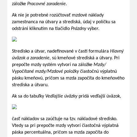
záložke
Pracovné zaradenie
.
Ak nie je potrebné rozúčtovať mzdové náklady
zamestnanca na útvary a strediská, údaj v políčku sa
odstráni kliknutím na tlačidlo
Prázdny výber
.
Stredisko a útvar, nadefinované v časti formulára
Hlavný
úväzok a zaradenie
, sú kmeňové strediská a útvary. Pri
prepočte mzdy systém vytvorí na záložke
Mzdy/
Vypočítané mzdy/Mzdové položky
čiastočnú výplatnú
pásku kmeňovú, pričom sa mzda započíta do kmeňového
strediska a útvaru.
Ak sa do tabuľky
Vedľajšie úväzky
pridá vedľajší úväzok,
časť nákladov sa zaúčtuje na tzv. nákladové stredisko.
Vtedy sa pri prepočte mzdy vytvorí čiastočná výplatná
páska percentuálna, pričom sa mzda započíta do