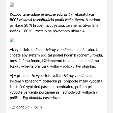
Rozpočítané údaje je možné zobraziť v rekapitulácii
R005 Mzdová rekapitulácia podľa kódu útvaru
. V našom
príklade 20 % hrubej mzdy je zaúčtované na útvar 2 a
zvyšok – 80 % - zostalo na pôvodnom útvare 4.
Ak vyberiete tlačidlo
Úväzky v hodinách
, podľa toho, či
chcete aby systém počítal podiel hodín k ročnému fondu,
mesačnému fondu, týždennému fondu alebo dennému
fondu, vyberte príslušnú voľbu v políčku
Typ obdobia
.
Aj v prípade, že vyberiete voľbu
Úväzky v hodinách
,
systém v konečnom dôsledku pri prepočte mzdy vypočíta
čiastočnú výplatnú pásku percentuálnu, pričom pri
výpočte percenta postupuje pri jednotlivých voľbách v
políčku
Typ obdobia
nasledovne:
Typ obdobia – ročne
: