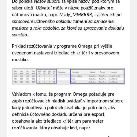
Do políčka
Názov súboru
sa vpíše názov, pod ktorým sa
súbor uloží. Užívateľ môže v názve použiť znaky pre
dátumovú masku, napr.
Mzdy_MMRRRR, systém ich pri
spracovaní účtovného dokladu zamení za označenie
mesiaca a roka obdobia, za ktoré sa spracovanie dokladu
spustilo.
Príklad rozúčtovania v programe Omega pri vyššie
uvedenom nastavení triediacich kritérií v prevodovom
mostíku.
Vzhľadom k tomu, že program Omega požaduje pre
zápis rozúčtovacích hľadísk uvádzať v importnom súbore
kódy jednotlivých položiek číselníka je potrebné, aby
definícia účtovného dokladu určená pre export,
obsahovala ako triediace kritérium parameter
rozúčtovania, ktorý obsahuje kód, napr.: