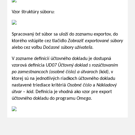
Vzor štruktúry súboru:
Spracovaný
txt
súbor sa uloží do zoznamu exportov, do
ktorého vstúpite cez tlačidlo
Zobraziť exportované súbory
alebo cez voľbu
Dočasné súbory užívateľa
.
V zozname definícií účtovného dokladu je dostupná
vzorová definícia
UD07 Účtovný doklad s rozúčtovaním
po zamestnancoch (osobné číslo) a útvaroch (kód)
, v
ktorej sú na jednotlivých riadkoch účtovného dokladu
nastavené triediace kritériá
Osobné číslo
a
Nákladový
útvar – kód
. Definícia je vhodná ako vzor pre export
účtovného dokladu do programu
Omega
.