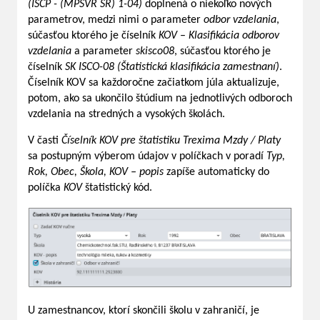
(ISCP - (MPSVR SR) 1-04)
doplnená o niekoľko nových
parametrov, medzi nimi o parameter
odbor vzdelania
,
súčasťou ktorého je číselník
KOV
–
Klasifikácia odborov
vzdelania
a parameter
skisco08
, súčasťou ktorého je
číselník
SK ISCO-08 (Štatistická klasifikácia zamestnaní)
.
Číselník KOV sa každoročne začiatkom júla aktualizuje,
potom, ako sa ukončilo štúdium na jednotlivých odboroch
vzdelania na stredných a vysokých školách.
V časti
Číselník KOV pre štatistiku Trexima Mzdy / Platy
sa postupným výberom údajov v políčkach v poradí
Typ,
Rok, Obec, Škola, KOV – popis
zapíše automaticky do
políčka
KOV
štatistický kód.
U zamestnancov, ktorí skončili školu v zahraničí, je