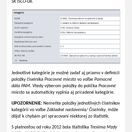
SK ISCO-08
.
Jednotlivé kategórie je možné zadať aj priamo v definícii
položky číselníka
Pracovné miesto
vo voľbe
Pomocné
dáta PAM
. Vtedy výberom položky do políčka
Pracovné
miesto
sa automaticky vyplnia aj priradené kategórie.
UPOZORNENIE:
Nemeňte položky jednotlivých číselníkov
kategórií vo voľbe
Základné nastavenia/ Číselníky
, môže
dôjsť k chybám pri spracovaní niektorej zo štatistík.
S platnosťou od roku 2012 bola štatistika
Trexima Mzdy