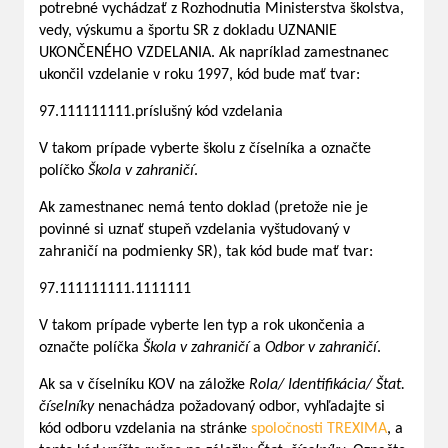
potrebné vychádzať z Rozhodnutia Ministerstva školstva,
vedy, výskumu a športu SR z dokladu UZNANIE
UKONČENÉHO VZDELANIA. Ak napríklad zamestnanec
ukončil vzdelanie v roku 1997, kód bude mať tvar:
97.111111111.príslušný kód vzdelania
V takom prípade vyberte školu z číselníka a označte
políčko
Škola v zahraničí
.
Ak zamestnanec nemá tento doklad (pretože nie je
povinné si uznať stupeň vzdelania vyštudovaný v
zahraničí na podmienky SR), tak kód bude mať tvar:
97.111111111.1111111
V takom prípade vyberte len typ a rok ukončenia a
označte políčka
Škola v zahraničí
a
Odbor v zahraničí
.
Ak sa v číselníku KOV na záložke
Rola/ Identifikácia/ Štat.
číselníky
nenachádza požadovaný odbor, vyhľadajte si
kód odboru vzdelania na stránke
spoločnosti TREXIMA
, a