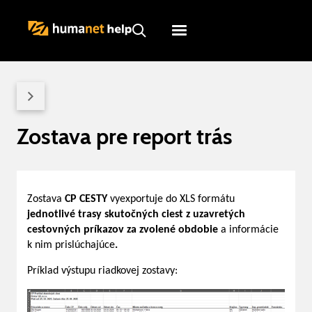
Humanet
Servicedesk
Zostava pre report trás
Zostava
CP CESTY
vyexportuje do XLS formátu
jednotlivé trasy skutočných ciest z uzavretých
cestovných príkazov za zvolené obdobie
a informácie
k nim prislúchajúce
.
Príklad výstupu riadkovej zostavy: