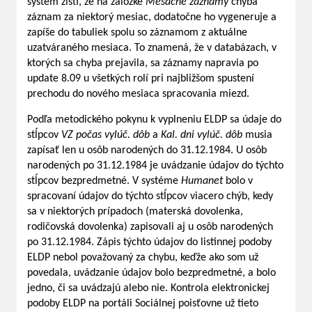
systém zistí, že na záložke
Mesačné záznamy
chýba
záznam za niektorý mesiac, dodatočne ho vygeneruje a
zapíše do tabuliek spolu so záznamom z aktuálne
uzatváraného mesiaca. To znamená, že v databázach, v
ktorých sa chyba prejavila, sa záznamy napravia po
update 8.09 u všetkých rolí pri najbližšom spustení
prechodu do nového mesiaca spracovania miezd.
Podľa metodického pokynu k vyplneniu ELDP sa údaje do
stĺpcov
VZ počas vylúč. dôb
a
Kal. dni vylúč. dôb
musia
zapísať len u osôb narodených do 31.12.1984. U osôb
narodených po 31.12.1984 je uvádzanie údajov do týchto
stĺpcov bezpredmetné. V systéme
Humanet
bolo v
spracovaní údajov do týchto stĺpcov viacero chýb, kedy
sa v niektorých prípadoch (materská dovolenka,
rodičovská dovolenka) zapisovali aj u osôb narodených
po 31.12.1984. Zápis týchto údajov do listinnej podoby
ELDP nebol považovaný za chybu, keďže ako som už
povedala, uvádzanie údajov bolo bezpredmetné, a bolo
jedno, či sa uvádzajú alebo nie. Kontrola elektronickej
podoby ELDP na portáli Sociálnej poisťovne už tieto