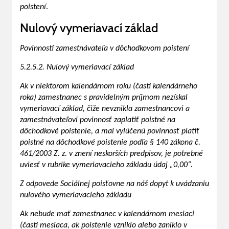
poistení
.
Nulový vymeriavací základ
Povinnosti zamestnávateľa v dôchodkovom poistení
5.2.5.2. Nulový vymeriavací základ
Ak v niektorom kalendárnom roku (časti kalendárneho
roka) zamestnanec s pravidelným príjmom nezískal
vymeriavací základ, čiže nevznikla zamestnancovi a
zamestnávateľovi povinnosť zaplatiť poistné na
dôchodkové poistenie, a mal vylúčenú povinnosť platiť
poistné na dôchodkové poistenie podľa § 140 zákona č.
461/2003 Z. z. v znení neskorších predpisov, je potrebné
uviesť v rubrike vymeriavacieho základu údaj „0,00“.
Z odpovede Sociálnej poisťovne na náš dopyt k uvádzaniu
nulového vymeriavacieho základu
Ak nebude mať zamestnanec v kalendárnom mesiaci
(časti mesiaca, ak poistenie vzniklo alebo zaniklo v