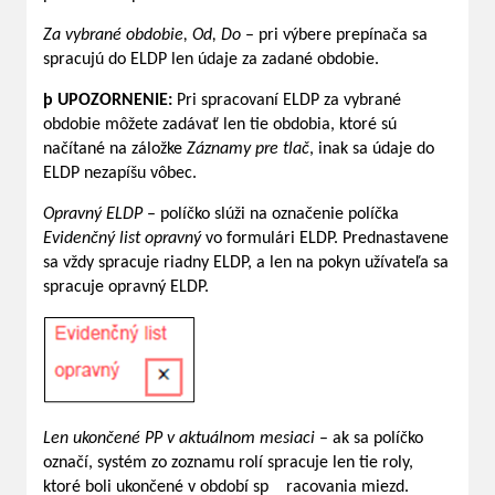
Za vybrané obdobie, Od, Do
– pri výbere prepínača sa
spracujú do ELDP len údaje za zadané obdobie.
þ
UPOZORNENIE:
Pri spracovaní ELDP za vybrané
obdobie môžete zadávať len tie obdobia, ktoré sú
načítané na záložke
Záznamy pre tlač
, inak sa údaje do
ELDP nezapíšu vôbec.
Opravný ELDP
– políčko slúži na označenie políčka
Evidenčný list opravný
vo formulári ELDP. Prednastavene
sa vždy spracuje riadny ELDP, a len na pokyn užívateľa sa
spracuje opravný ELDP.
Len ukončené PP v aktuálnom mesiaci
– ak sa políčko
označí, systém zo zoznamu rolí spracuje len tie roly,
ktoré boli ukončené v období sp racovania miezd.