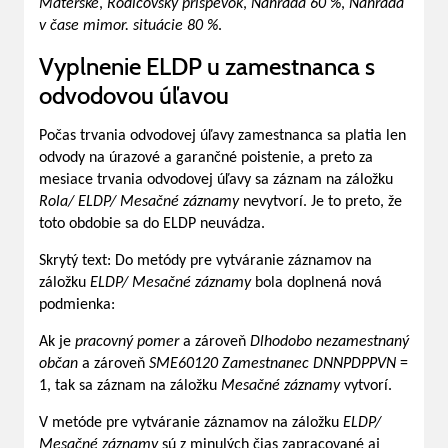
Materské
,
Rodičovský príspevok
,
Náhrada 60 %
,
Náhrada
v čase mimor. situácie 80 %
.
Vyplnenie ELDP u zamestnanca s
odvodovou úľavou
Počas trvania odvodovej úľavy zamestnanca sa platia len
odvody na úrazové a garančné poistenie, a preto za
mesiace trvania odvodovej úľavy sa záznam na záložku
Rola/ ELDP/ Mesačné záznamy
nevytvorí. Je to preto, že
toto obdobie sa do ELDP neuvádza.
Skrytý text: Do metódy pre vytváranie záznamov na
záložku
ELDP/ Mesačné záznamy
bola doplnená nová
podmienka:
Ak je
pracovný pomer
a zároveň
Dlhodobo nezamestnaný
občan
a zároveň
SME60120 Zamestnanec DNNPDPPVN
=
1, tak sa záznam na záložku
Mesačné záznamy
vytvorí.
V metóde pre vytváranie záznamov na záložku
ELDP/
Mesačné záznamy
sú z minulých čias zapracované aj