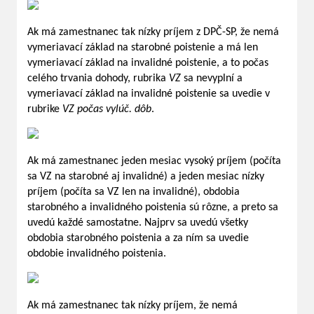
Ak má zamestnanec tak nízky príjem z DPČ-SP, že nemá
vymeriavací základ na starobné poistenie a má len
vymeriavací základ na invalidné poistenie, a to počas
celého trvania dohody, rubrika
VZ
sa nevyplní a
vymeriavací základ na invalidné poistenie sa uvedie v
rubrike
VZ počas vylúč. dôb
.
Ak má zamestnanec jeden mesiac vysoký príjem (počíta
sa VZ na starobné aj invalidné) a jeden mesiac nízky
príjem (počíta sa VZ len na invalidné), obdobia
starobného a invalidného poistenia sú rôzne, a preto sa
uvedú každé samostatne. Najprv sa uvedú všetky
obdobia starobného poistenia a za ním sa uvedie
obdobie invalidného poistenia.
Ak má zamestnanec tak nízky príjem, že nemá