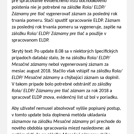
pre spracovanie evidenčného listu dôchodkového
poistenia nie je potrebné na záložke
Rola/ ELDP/
Záznamy pre tlač
vygenerovať záznam za posledný rok
trvania pomeru. Stačí spustiť spracovanie ELDP. Záznam
za posledný rok trvania pomeru sa vygeneruje, zapíše na
záložku
Rola/ ELDP/ Záznamy pre tlač
a použije v
spracovanom ELDP.
Skrytý text: Po update 8.08 sa v niektorých špecifických
prípadoch databáz stalo, že na záložku
Rola/ ELDP/
Mesačné záznamy
nebol vygenerovaný záznam za
mesiac august 2018. Stačilo však vstúpiť na záložku
Rola/
ELDP/ Mesačné záznamy
a chýbajúci záznam sa doplnil.
V takom prípade bolo potrebné odstrániť zo záložky
Rola/ ELDP/ Záznamy pre tlač záznam
za rok 2018 a
spracovať ELDP znova, evidenčný list už bol v poriadku.
Aby užívateľ nemusel absolvovať vyššie popísaný postup,
v tomto update bola doplnená metóda ukladania
záznamov na záložku
Mesačné záznamy
pri prechode do
nového obdobia spracovania miezd nasledovne: ak