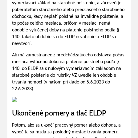
vymeriavací základ na starobné poistenie, a zároveň je
poberateľom starobného alebo predčasného starobného
dôchodku, kedy neplatí poistné na invalidné poistenie, a
to počas celého mesiaca, pričom v mesiaci nemá
obdobie vylúčenej doby na platenie poistného podľa §
140, takéto obdobie sa do ELDP nezahrnie a ELDP sa
nevytvorí.
Ak má zamestnanec z predchádzajúceho odstavca počas
mesiaca vylúčenú dobu na platenie poistného podľa §
140, do ELDP sa s nulovým vymeriavacím základom na
starobné poistenie do rubriky
VZ
uvedie len obdobie
trvania nemoci (v našom príklade od 5.6.2023 do
22.6.2023).
Ukončené pomery a tlač ELDP
Potom, ako sa ukončí pracovný pomer alebo dohoda, a
vypočíta sa mzda za posledný mesiac trvania pomeru,