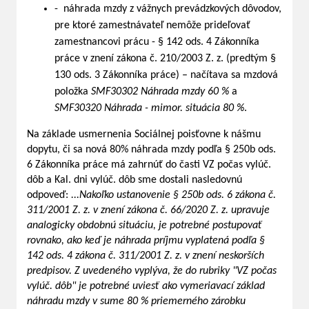
- náhrada mzdy z vážnych prevádzkových dôvodov,
pre ktoré zamestnávateľ nemôže prideľovať
zamestnancovi prácu - § 142 ods. 4 Zákonníka
práce v znení zákona č. 210/2003 Z. z. (predtým §
130 ods. 3 Zákonníka práce) – načítava sa mzdová
položka
SMF30302 Náhrada mzdy 60 %
a
SMF30320 Náhrada - mimor. situácia 80 %
.
Na základe usmernenia Sociálnej poisťovne k nášmu
dopytu, či sa nová 80% náhrada mzdy podľa § 250b ods.
6 Zákonníka práce má zahrnúť do časti VZ počas vylúč.
dôb a Kal. dni vylúč. dôb sme dostali nasledovnú
odpoveď:
...Nakoľko ustanovenie § 250b ods. 6 zákona č.
311/2001 Z. z. v znení zákona č. 66/2020 Z. z. upravuje
analogicky obdobnú situáciu, je potrebné postupovať
rovnako, ako keď je náhrada príjmu vyplatená podľa §
142 ods. 4 zákona č. 311/2001 Z. z. v znení neskorších
predpisov. Z uvedeného vyplýva, že do rubriky "VZ počas
vylúč. dôb" je potrebné uviesť ako vymeriavací základ
náhradu mzdy v sume 80 % priemerného zárobku