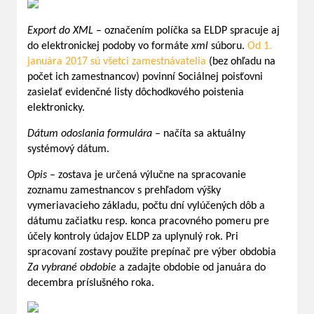
Export do XML
– označením políčka sa ELDP spracuje aj
do elektronickej podoby vo formáte
xml
súboru.
Od 1.
januára 2017 sú všetci zamestnávatelia
(bez ohľadu na
počet ich zamestnancov) povinní Sociálnej poisťovni
zasielať evidenčné listy dôchodkového poistenia
elektronicky.
Dátum odoslania formulára
– načíta sa aktuálny
systémový dátum.
Opis
– zostava je určená výlučne na spracovanie
zoznamu zamestnancov s prehľadom výšky
vymeriavacieho základu, počtu dní vylúčených dôb a
dátumu začiatku resp. konca pracovného pomeru pre
účely kontroly údajov ELDP za uplynulý rok. Pri
spracovaní zostavy použite prepínač pre výber obdobia
Za vybrané obdobie
a zadajte obdobie od januára do
decembra príslušného roka.