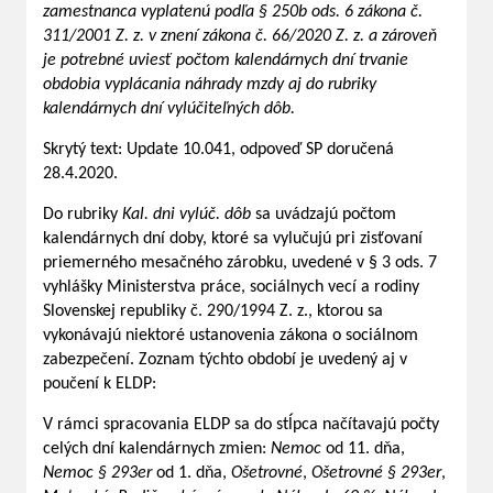
zamestnanca vyplatenú podľa § 250b ods. 6 zákona č.
311/2001 Z. z. v znení zákona č. 66/2020 Z. z. a zároveň
je potrebné uviesť počtom kalendárnych dní trvanie
obdobia vyplácania náhrady mzdy aj do rubriky
kalendárnych dní vylúčiteľných dôb.
Skrytý text: Update 10.041, odpoveď SP doručená
28.4.2020.
Do rubriky
Kal. dni vylúč. dôb
sa uvádzajú počtom
kalendárnych dní doby, ktoré sa vylučujú pri zisťovaní
priemerného mesačného zárobku, uvedené v § 3 ods. 7
vyhlášky Ministerstva práce, sociálnych vecí a rodiny
Slovenskej republiky č. 290/1994 Z. z., ktorou sa
vykonávajú niektoré ustanovenia zákona o sociálnom
zabezpečení. Zoznam týchto období je uvedený aj v
poučení k ELDP:
V rámci spracovania ELDP sa do stĺpca načítavajú počty
celých dní kalendárnych zmien:
Nemoc
od 11. dňa,
Nemoc § 293er
od 1. dňa,
Ošetrovné
,
Ošetrovné § 293er
,