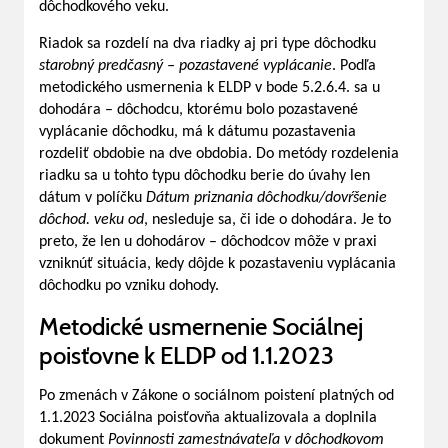
dôchodkového veku.
Riadok sa rozdelí na dva riadky aj pri type dôchodku
starobný predčasný – pozastavené vyplácanie
. Podľa
metodického usmernenia k ELDP v bode 5.2.6.4. sa u
dohodára – dôchodcu, ktorému bolo pozastavené
vyplácanie dôchodku, má k dátumu pozastavenia
rozdeliť obdobie na dve obdobia. Do metódy rozdelenia
riadku sa u tohto typu dôchodku berie do úvahy len
dátum v políčku
Dátum priznania dôchodku/dovŕšenie
dôchod. veku od
, nesleduje sa, či ide o dohodára. Je to
preto, že len u dohodárov – dôchodcov môže v praxi
vzniknúť situácia, kedy dôjde k pozastaveniu vyplácania
dôchodku po vzniku dohody.
Metodické usmernenie Sociálnej
poisťovne k ELDP od 1.1.2023
Po zmenách v Zákone o sociálnom poistení platných od
1.1.2023 Sociálna poisťovňa aktualizovala a doplnila
dokument
Povinnosti zamestnávateľa v dôchodkovom