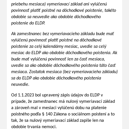
priebehu mesiaca) vymeriavací základ ani vylúčenú
povinnosť platiť poistné na dôchodkové poistenie, takéto
obdobie sa neuvedie ako obdobie dôchodkového
poistenie do ELDP.
Ak zamestnanec bez vymeriavacieho základu bude mať
vylúčenú povinnosť platiť poistné na dôchodkové
poistenie za celý kalendárny mesiac, uvedie sa celý
mesiac do ELDP ako obdobie dôchodkového poistenia. Ak
bude mať vylúčenú povinnosť len za časť mesiaca,
uvedie sa ako obdobie dôchodkového poistenia táto časť
mesiaca. Zostatok mesiaca (bez vymeriavacieho základu)
sa do ELDP ako obdobie dôchodkového poistenia
neuvedie.
Od 1.1.2023 bol upravený zápis údajov do ELDP v
prípade, že zamestnanec má nulový vymeriavací základ
a zároveň mal v mesiaci vylúčenú dobu na platenie
poistného podľa § 140 Zákona o sociálnom poistení a to
tak, že sa nulový vymeriavací základ zapíše len na
obdobie trvania nemoci.