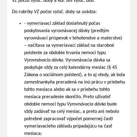
VZ počas vylúč. doby
a
Kal. dni vylúč. dôb
.
Do rubriky
VZ počas vylúč. doby
sa uvádza:
- vymeriavací základ dosiahnutý počas
poskytovania vyrovnávacej dávky (predtým
vyrovnávací príspevok v tehotenstve a materstve)
– načítava sa vymeriavací základ na starobné
poistenie za obdobie trvania nemoci typu
Vyrovnávacia dávka
. Vyrovnávacia dávka sa
poskytuje vždy za celý kalendárny mesiac (§ 45
Zákona o sociálnom poistení), a to aj vtedy, ak bola
zamestnankyňa preradená na inú prácu v priebehu
tohto mesiaca alebo ak sa v priebehu tohto
mesiaca preradenie skončilo. Preto užívateľ
obdobie nemoci typu
Vyrovnávacia dávka
bude
vždy zadávať na celý mesiac, a preto ani nebolo
potrebné zapracovať výpočet pomernej časti
vymeriavacieho základu pripadajúcu na časť
mesiaca;