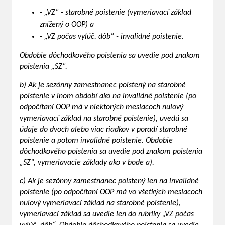
-
„VZ“ - starobné poistenie (vymeriavací základ
znížený o OOP) a
-
„VZ počas vylúč. dôb“ - invalidné poistenie.
Obdobie dôchodkového poistenia sa uvedie pod znakom
poistenia „SZ“.
b) Ak je sezónny zamestnanec poistený na starobné
poistenie v inom období ako na invalidné poistenie (po
odpočítaní OOP má v niektorých mesiacoch nulový
vymeriavací základ na starobné poistenie), uvedú sa
údaje do dvoch alebo viac riadkov v poradí starobné
poistenie a potom invalidné poistenie. Obdobie
dôchodkového poistenia sa uvedie pod znakom poistenia
„SZ“, vymeriavacie základy ako v bode a).
c) Ak je sezónny zamestnanec poistený len na invalidné
poistenie (po odpočítaní OOP má vo všetkých mesiacoch
nulový vymeriavací základ na starobné poistenie),
vymeriavací základ sa uvedie len do rubriky „VZ počas