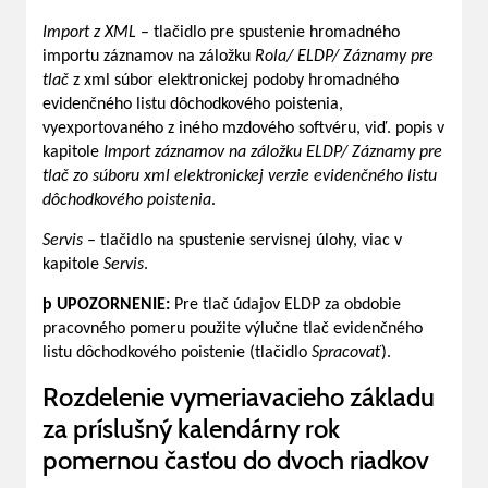
Import z XML
– tlačidlo pre spustenie hromadného
importu záznamov na záložku
Rola/ ELDP/ Záznamy pre
tlač
z xml súbor elektronickej podoby hromadného
evidenčného listu dôchodkového poistenia,
vyexportovaného z iného mzdového softvéru, viď. popis v
kapitole
Import záznamov na záložku ELDP/ Záznamy pre
tlač zo súboru xml elektronickej verzie evidenčného listu
dôchodkového poistenia
.
Servis
– tlačidlo na spustenie servisnej úlohy, viac v
kapitole
Servis
.
þ
UPOZORNENIE:
Pre tlač údajov ELDP za obdobie
pracovného pomeru použite výlučne tlač evidenčného
listu dôchodkového poistenie (tlačidlo
Spracovať
).
Rozdelenie vymeriavacieho základu
za príslušný kalendárny rok
pomernou časťou do dvoch riadkov