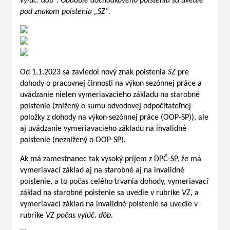
vylúč. dôb“. Obdobie dôchodkového poistenia sa uvedie
pod znakom poistenia „SZ“.
Od 1.1.2023 sa zaviedol nový znak poistenia
SZ
pre
dohody o pracovnej činnosti na výkon sezónnej práce a
uvádzanie nielen vymeriavacieho základu na starobné
poistenie (znížený o sumu odvodovej odpočítateľnej
položky z dohody na výkon sezónnej práce (OOP-SP)), ale
aj uvádzanie vymeriavacieho základu na invalidné
poistenie (neznížený o OOP-SP).
Ak má zamestnanec tak vysoký príjem z DPČ-SP, že má
vymeriavací základ aj na starobné aj na invalidné
poistenie, a to počas celého trvania dohody, vymeriavací
základ na starobné poistenie sa uvedie v rubrike
VZ
, a
vymeriavací základ na invalidné poistenie sa uvedie v
rubrike
VZ počas vylúč. dôb
.