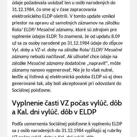
údaje požadovala uvádzať len u osôb narodených do
31.12.1984, čo sme aj v čase zapracovania
elektronického ELDP ošetrili. V tomto update vznikol
priestor na opravu už samotných záznamov na záložku
Rola/ ELDP/ Mesačné záznamy
, ktoré sú zdrojom pre
vyplnenie údajov ELDP. To znamená, že od updatu 8.09
už sa za osoby narodené po 31.12.1984 údaje do stĺpcov
Vyl. doby
a
VZ-vl. doby
na záložke
Rola/ ELDP/ Mesačné
záznamy
nebudú načítavať. Ak užívateľ chce údaje na
záložke
Mesačné záznamy
dodatočne „napraviť“, môže
záznamy nanovo vygenerovať. Nie je to však nutné,
keďže aj listinná aj elektronická podoba ELDP sú aj dnes
generované tak, aby boli akceptované pri odovzdaní do
Sociálnej poisťovne.
Vyplnenie časti VZ počas vylúč. dôb
a Kal. dni vylúč. dôb v ELDP
Podľa usmernenia Sociálnej poisťovne k vyplneniu ELDP
sa z osôb narodených do 31.12.1984 vypĺňajú aj rubriky