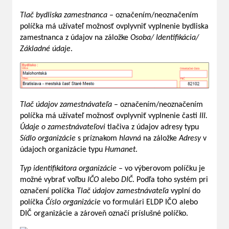
Tlač bydliska zamestnanca
– označením/neoznačením
políčka má užívateľ možnosť ovplyvniť vyplnenie bydliska
zamestnanca z údajov na záložke
Osoba/ Identifikácia/
Základné údaje
.
Tlač údajov zamestnávateľa
– označením/neoznačením
políčka má užívateľ možnosť ovplyvniť vyplnenie časti
III.
Údaje o zamestnávateľovi
tlačiva z údajov adresy typu
Sídlo organizácie
s príznakom
hlavná
na záložke
Adresy
v
údajoch organizácie typu
Humanet
.
Typ identifikátora organizácie
– vo výberovom políčku je
možné vybrať voľbu
IČO
alebo
DIČ
. Podľa toho systém pri
označení políčka
Tlač údajov zamestnávateľa
vyplní do
políčka
Číslo organizácie
vo formulári ELDP IČO alebo
DIČ organizácie a zároveň označí príslušné políčko.