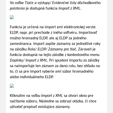
Vo voľbe
Tlače a výstupy/ Evidenčné listy dôchodkového
poistenia
je dostupná funkcia
Import z XML
.
Funkcia je určená na import
xml
elektronickej verzie
ELDP, napr. pri prechode z iného softvéru. Importovať
možno hromadný ELDP, ale aj ELDP za jedného
zamestnanca. Import zapíše záznamy za jednotlivé roky
na záložku
Rola/ ELDP/ Záznamy pre tlač
. Zároveň je
funkcia dostupná na tejto záložke z kontextového menu
Doplnky/ Import z XML
. Pri spustení importu zo záložky
sa naimportuje len záznam za danú rolu, bez ohľadu na
to, či sa pre import vyberie
xml
súbor hromadného
alebo individuálneho ELDP.
Kliknutím na voľbu
Import z XML
sa otvorí okno pre
načítanie súboru. Následne sa zobrazí otázka, či chce
užívateľ prepísať existujúce záznamy.