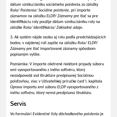
dátum vzniku/zániku sociálneho poistenia zo záložky
Rola/ Poistenia/ Sociálne poistenie
, pri importe
záznamov na záložku
ELDP/ Záznamy pre tlač
sa pre
identifikáciu roly použije dátum vzniku/zániku roly na
záložke
Rola/ Identifikácia/ Základné údaje
.
3. Ak systém nájde osobu aj rolu podľa predchádzajúcich
bodov, v nájdenej roli zapíše na záložku
Rola/ ELDP/
Záznamy pre tlač
importované záznamy spôsobom
popísaným vyššie.
Poznámka: V importe ošetrené niektoré prípady súboru
xml vyexportovaného z iného softvéru, ktorý
nezodpovedá xsd štruktúre predpísanej Sociálnou
poisťovňou, viac v Užívateľskej príručke časť I. kapitola
Úprava importu xml súboru ELDP vyexportovaného z
iného softvéru, ktorý nemá predpísanú štruktúru.
Servis
Vo formulári
Evidenčné listy dôchodkového poistenia
je