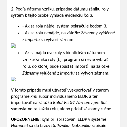
2. Podľa dátumu vzniku, prípadne dátumu zániku roly
systém k tejto osobe vyhľadá evidenciu
Rola
.
- Ak sa rola nájde, systém pokračuje bodom 3.
- Ak sa rola nenájde, na záložke
Záznamy vylúčené
z importu
sa vytvorí záznam:
- Ak sa nájdu dve roly s identickým dátumom
vzniku/zániku roly (t.j. program si nevie vybrať
rolu, do ktorej bude spúšťať import), na záložke
Záznamy vylúčené z importu
sa vytvorí záznam:
V tomto prípade musí užívateľ vyexportovať v starom
programe
xml
súbor individuálneho ELDP, a ten
importovať na záložku
Rola/ ELDP/ Záznamy pre tlač
samostatne za každú rolu, alebo pridať záznamy ručne.
UPOZORNENIE:
Kým pri spracovaní ELDP v systéme
Humanet
sa do tagov
DatVzniku, DatZaniku
zapisuje