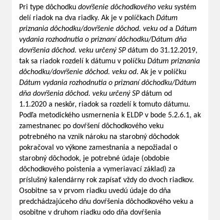
Pri type dôchodku
dovŕšenie dôchodkového veku
systém
delí riadok na dva riadky. Ak je v políčkach
Dátum
priznania dôchodku/dovŕšenie dôchod. veku od
a
Dátum
vydania rozhodnutia o priznaní dôchodku/Dátum dňa
dovŕšenia dôchod. veku určený SP
dátum do 31.12.2019,
tak sa riadok rozdelí k dátumu v políčku
Dátum priznania
dôchodku/dovŕšenie dôchod. veku od
. Ak je v políčku
Dátum vydania rozhodnutia o priznaní dôchodku/Dátum
dňa dovŕšenia dôchod. veku určený SP
dátum od
1.1.2020 a neskôr, riadok sa rozdelí k tomuto dátumu.
Podľa metodického usmernenia k ELDP v bode 5.2.6.1, ak
zamestnanec po dovŕšení dôchodkového veku
potrebného na vznik nároku na starobný dôchodok
pokračoval vo výkone zamestnania a nepožiadal o
starobný dôchodok, je potrebné údaje (obdobie
dôchodkového poistenia a vymeriavací základ) za
príslušný kalendárny rok zapísať vždy do dvoch riadkov.
Osobitne sa v prvom riadku uvedú údaje do dňa
predchádzajúceho dňu dovŕšenia dôchodkového veku a
osobitne v druhom riadku odo dňa dovŕšenia