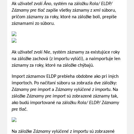
Ak užívateľ zvolí
Áno
, systém na záložku
Rola/ ELDP/
Záznamy pre tlač
zapíše všetky záznamy z
xml
súboru,
pričom záznamy za roky, ktoré na záložke boli, prepíše
záznamami zo súboru.
Ak užívateľ zvolí
Nie
, systém záznamy za existujúce roky
na záložke zachová (z importu vylúči), a naimportuje len
záznamy za roky, ktoré na záložke chýbajú.
Import záznamov ELDP prebieha obdobne ako pri iných
importoch. Po načítaní súboru sa zobrazia dve záložky:
Záznamy pre import
a
Záznamy vylúčené z importu
. Na
záložke
Záznamy pre import
sú zobrazené záznamy tak,
ako budú importované na záložku
Rola/ ELDP/ Záznamy
pre tlač
.
Na záložke
Záznamy vylúčené z importu
sú zobrazené