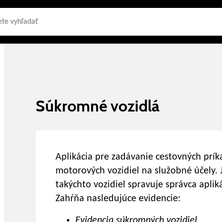
Súkromné vozidlá
Aplikácia pre zadávanie cestovných prí
motorových vozidiel na služobné účely.
takýchto vozidiel spravuje správca apli
Zahŕňa nasledujúce evidencie:
Evidencia súkromných vozidiel