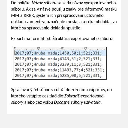
Do políčka
Názov súboru
sa zadá názov vyexportovaného
súboru. Ak sa v názve použijú znaky pre dátumovú masku
MM a RRRR, systém ich pri spracovaní účtovného
dokladu zamení za označenie mesiaca a roka obdobia, za
ktoré sa spracovanie dokladu spustilo.
Export má formát
txt
. Štruktúra exportovaného súboru:
Spracovaný
txt
súbor sa uloží do zoznamu exportov, do
ktorého vstúpite cez tlačidlo
Zobraziť exportované
súbory
alebo cez voľbu
Dočasné s
úbory užívateľa
.