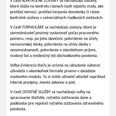
V časti
KONTROLNÉ ZOSTAVY
sa nachádzajú zostavy,
ktoré slúžia na kontrolu rôznych častí výpočtu mzdy, ako
prehľad nemocí, prehľad čerpania dovolenky či rôzne
kontrolné zostavy v univerzálnych riadkových zostavách.
V časti
FORMULÁRE
sa nachádzajú zostavy, ktoré je
zamestnávateľ povinný vystavovať počas pracovného
pomeru, resp. po jeho skončení: potvrdenie na účely
nemocenskej dávky, potvrdenie na účely dávky v
nezamestnanosti, potvrdenie o zdaniteľnom príjme,
mzdový list a evidenčný list dôchodkového poistenia.
Voľba
Evidencia tlačív
je určená na ukladanie súborov
užívateľa v akomkoľvek formáte priamo v databáze
mzdového modulu. Tu si môže užívateľ ukladať napríklad
interné predpisy, znenia zákonov a pod.
V časti
OSTATNÉ SLUŽBY
sa nachádzajú voľby na
spracovanie štatistík, ročného zúčtovania dane a
podkladov pre výpočet ročného zúčtovania zdravotného
poistenia.