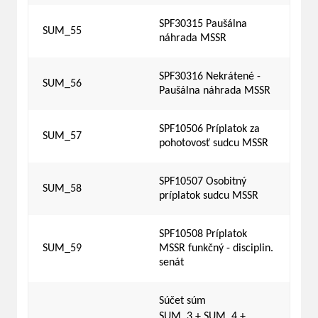
SPF30315 Paušálna
SUM_55
náhrada MSSR
SPF30316 Nekrátené -
SUM_56
Paušálna náhrada MSSR
SPF10506 Príplatok za
SUM_57
pohotovosť sudcu MSSR
SPF10507 Osobitný
SUM_58
príplatok sudcu MSSR
SPF10508 Príplatok
SUM_59
MSSR funkčný - disciplin.
senát
Súčet súm
SUM_3 + SUM_4 +