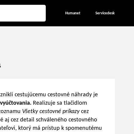
Humanet
Servicedesk
a
znikli cestujúcemu cestovné náhrady je
vyúčtovania.
Realizuje sa tlačidlom
 zoznamu
Všetky cestovné príkazy
cez
né aj cez detail schváleného cestovného
vateľovi, ktorý má prístup k spomenutému