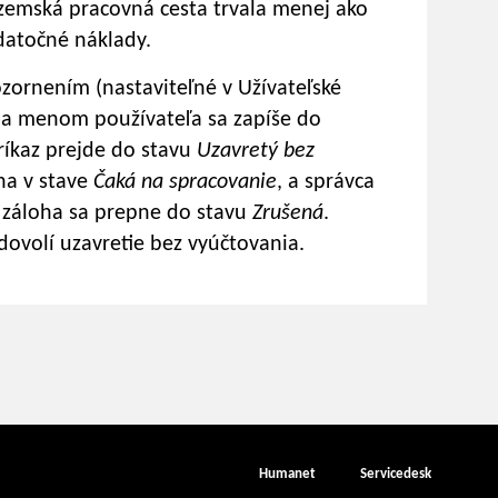
uzemská pracovná cesta trvala menej ako
odatočné náklady.
zornením (nastaviteľné v Užívateľské
 a menom používateľa sa zapíše do
ríkaz prejde do stavu
Uzavretý bez
ha v stave
Čaká na spracovanie
, a správca
, záloha sa prepne do stavu
Zrušená
.
dovolí uzavretie bez vyúčtovania.
Humanet
Servicedesk