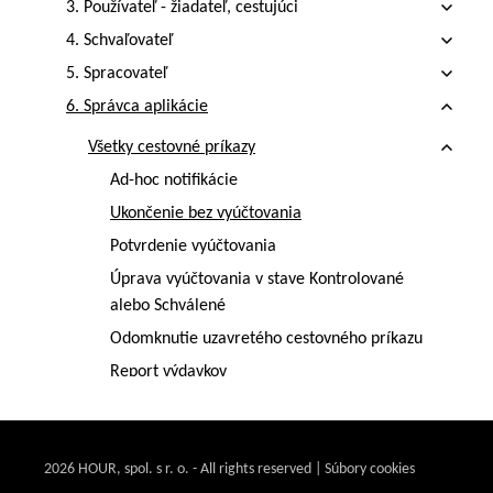
3. Používateľ - žiadateľ, cestujúci
4. Schvaľovateľ
5. Spracovateľ
6. Správca aplikácie
Všetky cestovné príkazy
Ad-hoc notifikácie
Ukončenie bez vyúčtovania
Potvrdenie vyúčtovania
Úprava vyúčtovania v stave Kontrolované
alebo Schválené
Odomknutie uzavretého cestovného príkazu
Report výdavkov
Report pre správcu
Report pre poistenie
2026 HOUR, spol. s r. o. - All rights reserved | Súbory cookies
Report rozpisu plánovaných a skutočných trás