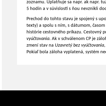
zoznamu. Uplatňuje sa napr. ak napr. t
5 hodín a v súvislosti s ňou nevznikli d
Prechod do tohto stavu je spojený s upo
texty) a spolu s ním, s dátumom, časom
histórie cestovného príkazu. Cestovný p
vyúčtovania
. Ak v schválenom CP je zálo
zmení stav na
Uzavretý bez vyúčtovania
Pokiaľ bola záloha vyplatená, systém ne