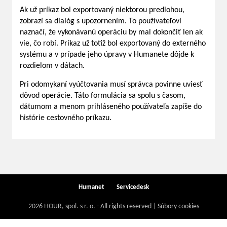
Ak už príkaz bol exportovaný niektorou predlohou,
zobrazí sa dialóg s upozornením. To používateľovi
naznačí, že vykonávanú operáciu by mal dokončiť len ak
vie, čo robí. Príkaz už totiž bol exportovaný do externého
systému a v prípade jeho úpravy v Humanete dôjde k
rozdielom v dátach.
Pri odomykaní vyúčtovania musí správca povinne uviesť
dôvod operácie. Táto formulácia sa spolu s časom,
dátumom a menom prihláseného používateľa zapíše do
histórie cestovného príkazu.
Humanet
Servicedesk
2026 HOUR, spol. s r. o. - All rights reserved | Súbory cookies