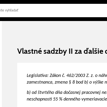
Vlastné sadzby II za ďalšie 
Legislatíva: Zákon č. 462/2003 Z. z. o ná
zamestnanca, zmena § 8 bod b) o výške n
b) od štvrtého dňa dočasnej pracovnej n
neschopnosti 55 % denného vymeriavacie