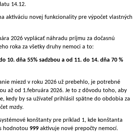
datu 14.12.
 na aktiváciu novej funkcionality pre výpočet vlastných
uára 2026 vyplácať náhradu príjmu za dočasnú
ho roka za všetky druhy nemoci a to:
 do 10. dňa 55% sadzbou a od 11. do 14. dňa 70 %
nie miezd v roku 2026 už prebehlo, je potrebné
ou až od 1.februára 2026. Je to z dôvodu toho, aby
, kedy by sa užívateľ prihlásil spätne do obdobia za
očet mzdy.
ystémové konštanty pre príklad 1, kde konštanta
s hodnotou
999
aktivuje nové prepočty nemocí.