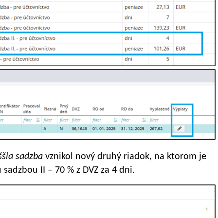
ššia sadzba
vznikol nový druhý riadok, na ktorom je
sadzbou II – 70 % z DVZ za 4 dni.