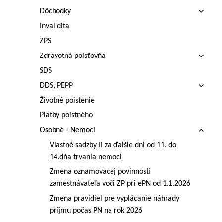
Dôchodky
Invalidita
ZPS
Zdravotná poisťovňa
SDS
DDS, PEPP
Životné poistenie
Platby poistného
Osobné - Nemoci
Vlastné sadzby II za ďalšie dni od 11. do
14.dňa trvania nemoci
Zmena oznamovacej povinnosti
zamestnávateľa voči ZP pri ePN od 1.1.2026
Zmena pravidiel pre vyplácanie náhrady
príjmu počas PN na rok 2026