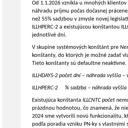
Od 1.1.2026 vznikla u mnohých klientov
náhradu príjmu počas dočasnej prácenesc
než 55% sadzbou v zmysle novej legislat
ILLHPERC-2 a existujúcou konštantou IL
jednotlivé dni.
V skupine systémových konštánt pre
Ne
konštanty, do ktorých je možné zadať vl
Tieto konštanty sú defaultne neaktívne.
ILLHDAYS-2 počet dní – náhrada vyššia – v
ILLHPERC-2 % sadzba – náhrada vyššia – 
Existujúca konštanta
ILLCNTC počet nemo
prázdnou hodnotou, čo znamená, že nie 
2024 sme vytvorili novú funkcionalitu,
podľa poradia vzniku PN-ky s vlastnými 