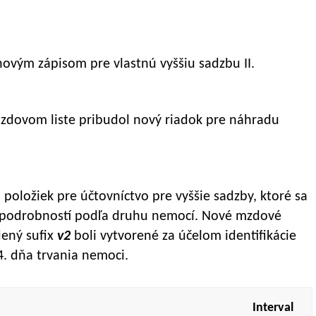
novým zápisom pre vlastnú vyššiu sadzbu II.
zdovom liste pribudol nový riadok pre náhradu
oložiek pre účtovníctvo pre vyššie sadzby, ktoré sa
h podrobností podľa druhu nemocí. Nové mzdové
dený sufix
v2
boli vytvorené za účelom identifikácie
4. dňa trvania nemoci.
Interval