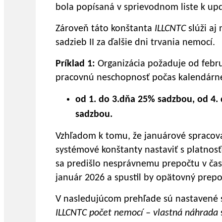
bola popísaná v sprievodnom liste k up
Zároveň táto konštanta
ILLCNTC
slúži aj
sadzieb II za ďalšie dni trvania nemocí.
Príklad 1:
Organizácia požaduje od febr
pracovnú neschopnosť počas kalendárne
od 1. do 3.dňa 25% sadzbou, od 4.
sadzbou.
Vzhľadom k tomu, že januárové spracova
systémové konštanty nastaviť s platnosť
sa predišlo nesprávnemu prepočtu v čase
január 2026 a spustil by opätovný prep
V nasledujúcom prehľade sú nastavené s
ILLCNTC počet nemocí – vlastná náhrada