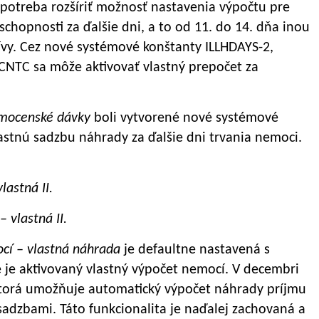
 potreba rozšíriť možnosť nastavenia výpočtu pre
hopnosti za ďalšie dni, a to od 11. do 14. dňa inou
ívy. Cez nové systémové konštanty ILLHDAYS-2,
LCNTC sa môže aktivovať vlastný prepočet za
mocenské dávky
boli vytvorené nové systémové
astnú sadzbu náhrady za ďalšie dni trvania nemoci.
lastná II.
vlastná II.
cí – vlastná náhrada
je defaultne nastavená s
je aktivovaný vlastný výpočet nemocí. V decembri
 ktorá umožňuje automatický výpočet náhrady príjmu
sadzbami. Táto funkcionalita je naďalej zachovaná a