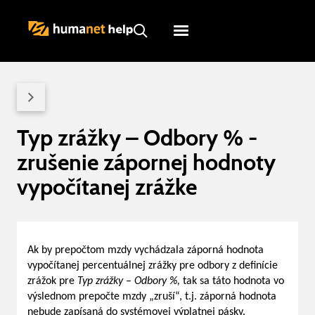
Humanet
Servicedesk
Typ zrážky – Odbory % -
zrušenie zápornej hodnoty
vypočítanej zrážke
Ak by prepočtom mzdy vychádzala záporná hodnota
vypočítanej percentuálnej zrážky pre odbory z definície
zrážok pre
Typ zrážky – Odbory %,
tak sa táto hodnota vo
výslednom prepočte mzdy „zruší“, t.j. záporná hodnota
nebude zapísaná do systémovej výplatnej pásky.