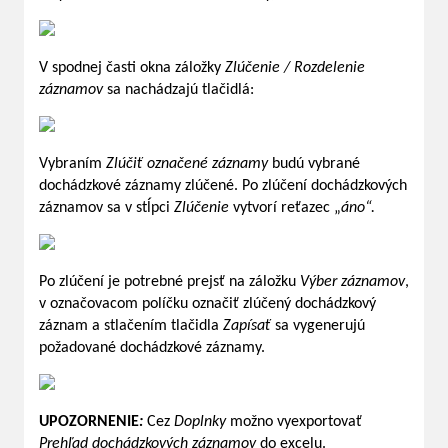
V spodnej časti okna záložky
Zlúčenie / Rozdelenie
záznamov
sa nachádzajú tlačidlá:
Vybraním
Zlúčiť označené záznamy
budú vybrané
dochádzkové záznamy zlúčené. Po zlúčení dochádzkových
záznamov sa v stĺpci
Zlúčenie
vytvorí reťazec „
áno“.
Po zlúčení je potrebné prejsť na záložku
Výber záznamov
,
v označovacom políčku označiť zlúčený dochádzkový
záznam a stlačením tlačidla
Zapísať
sa vygenerujú
požadované dochádzkové záznamy.
UPOZORNENIE
:
Cez
Doplnky
možno vyexportovať
Prehľad dochádzkových záznamov
do excelu.