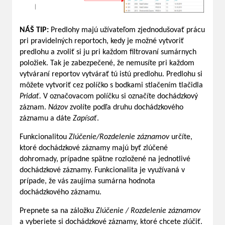
NÁŠ TIP:
Predlohy majú užívateľom zjednodušovať prácu
pri pravidelných reportoch, kedy je možné vytvoriť
predlohu a zvoliť si ju pri každom filtrovaní sumárnych
položiek. Tak je zabezpečené, že nemusíte pri každom
vytváraní reportov vytvárať tú istú predlohu. Predlohu si
môžete vytvoriť cez políčko s bodkami stlačením tlačidla
Pridať.
V označovacom políčku si označíte dochádzkový
záznam.
Názov
zvolíte podľa druhu dochádzkového
záznamu a dáte
Zapísať
.
Funkcionalitou
Zlúčenie/Rozdelenie záznamov
určíte,
ktoré dochádzkové záznamy majú byť zlúčené
dohromady, prípadne spätne rozložené na jednotlivé
dochádzkové záznamy. Funkcionalita je využívaná v
prípade, že vás zaujíma sumárna hodnota
dochádzkového záznamu.
Prepnete sa na záložku
Zlúčenie / Rozdelenie záznamov
a vyberiete si dochádzkové záznamy, ktoré chcete zlúčiť.