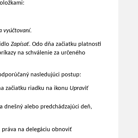
položkami:
a vyúčtovaní.
čidlo
Zapísať
. Odo dňa začiatku platnosti
príkazy na schválenie za určeného
odporúčaný nasledujúci postup:
na začiatku riadku na ikonu
Upraviť
a dnešný alebo predchádzajúci deň,
práva na delegáciu obnoviť