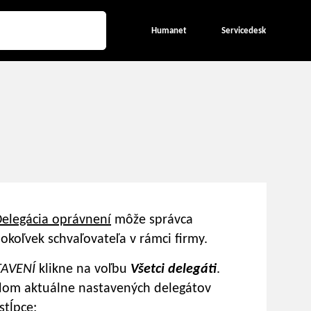
Humanet
Servicedesk
elegácia oprávnení
môže správca
okoľvek schvaľovateľa v rámci firmy.
TAVENÍ
klikne na voľbu
Všetci delegáti
.
dom aktuálne nastavených delegátov
stĺpce: