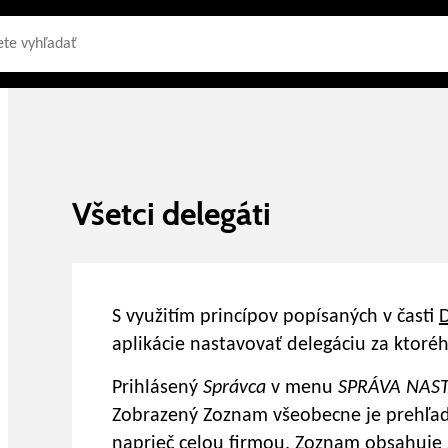
Všetci delegáti
S využitím princípov popísaných v časti
D
aplikácie nastavovať delegáciu za ktoréh
Prihlásený
Správca
v menu
SPRÁVA NAS
Zobrazený Zoznam všeobecne je prehľa
naprieč celou firmou. Zoznam obsahuje 