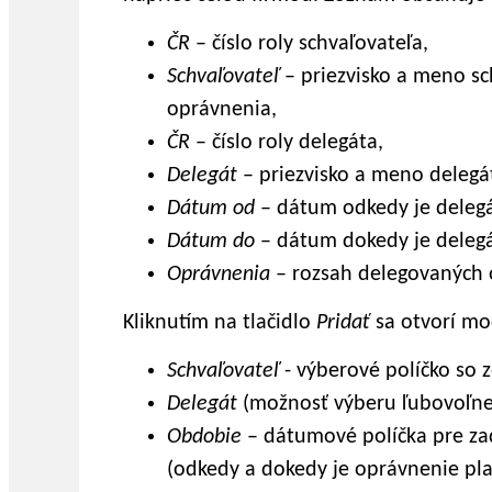
ČR
– číslo roly schvaľovateľa,
Schvaľovateľ
– priezvisko a meno sch
oprávnenia,
ČR
– číslo roly delegáta,
Delegát
– priezvisko a meno delegát
Dátum od
– dátum odkedy je delegá
Dátum do
– dátum dokedy je delegá
Oprávnenia
– rozsah delegovaných 
Kliknutím na tlačidlo
Pridať
sa otvorí m
Schvaľovateľ
- výberové políčko so
Delegát
(možnosť výberu ľubovoľne
Obdobie
– dátumové políčka pre za
(odkedy a dokedy je oprávnenie pla