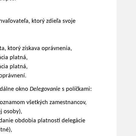
vaľovateľa, ktorý zdieľa svoje
a, ktorý získava oprávnenia,
cia platná,
cia platná,
oprávnení.
odálne okno
Delegovanie
s políčkami:
 zoznamom všetkých zamestnancov,
j osoby),
danie obdobia platnosti delegácie
tné),