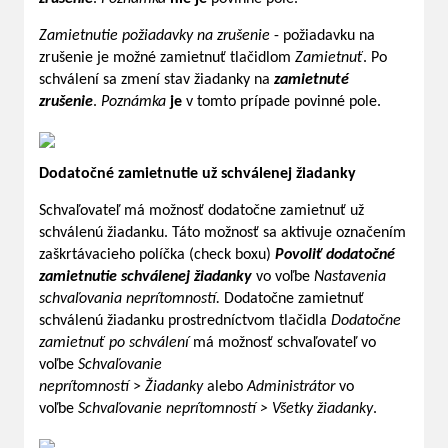
Zamietnutie požiadavky na zrušenie
- požiadavku na
zrušenie je možné zamietnuť tlačidlom
Zamietnuť
. Po
schválení sa zmení stav žiadanky na
zamietnuté
zrušenie
.
Poznámka
je
v tomto prípade povinné pole.
Dodatočné zamietnutie už schválenej žiadanky
Schvaľovateľ má možnosť dodatočne zamietnuť už
schválenú žiadanku. Táto možnosť sa aktivuje označením
zaškrtávacieho políčka (check boxu)
Povoliť dodatočné
zamietnutie schválenej žiadanky
vo voľbe
Nastavenia
schvaľovania neprítomností.
Dodatočne zamietnuť
schválenú žiadanku prostredníctvom tlačidla
Dodatočne
zamietnuť po schválení
má možnosť schvaľovateľ vo
voľbe
Schvaľovanie
neprítomností
>
Žiadanky
alebo
Administrátor
vo
voľbe
Schvaľovanie neprítomností > Všetky žiadanky
.