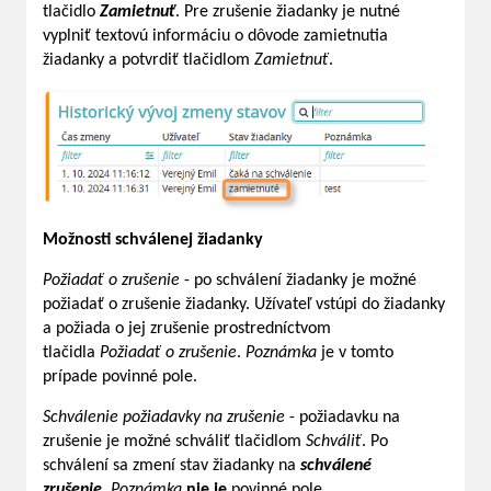
tlačidlo
Zamietnuť
. Pre zrušenie žiadanky je nutné
vyplniť textovú informáciu o dôvode zamietnutia
žiadanky a potvrdiť tlačidlom
Zamietnuť
.
Možnosti schválenej žiadanky
Požiadať o zrušenie
- po schválení žiadanky je možné
požiadať o zrušenie žiadanky. Užívateľ vstúpi do žiadanky
a požiada o jej zrušenie prostredníctvom
tlačidla
Požiadať o zrušenie
.
Poznámka
je v tomto
prípade povinné pole.
Schválenie požiadavky na zrušenie
- požiadavku na
zrušenie je možné schváliť tlačidlom
Schváliť
. Po
schválení sa zmení stav žiadanky na
schválené
zrušenie
.
Poznámka
nie je
povinné pole.