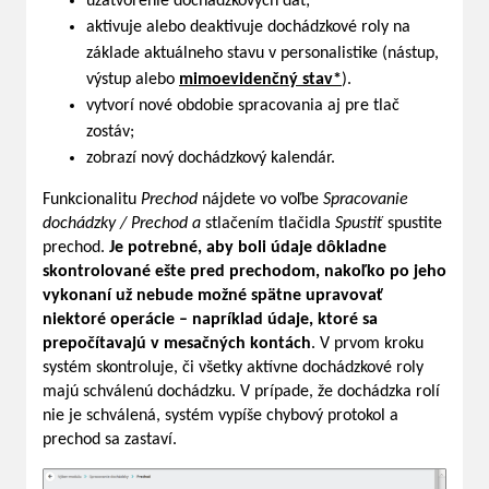
uzatvorenie dochádzkových dát;
aktivuje alebo deaktivuje dochádzkové roly na
základe aktuálneho stavu v personalistike (nástup,
výstup alebo
mimoevidenčný stav*
).
vytvorí nové obdobie spracovania aj pre tlač
zostáv;
zobrazí nový dochádzkový kalendár.
Funkcionalitu
Prechod
nájdete vo voľbe
Spracovanie
dochádzky / Prechod a
stlačením tlačidla
Spustiť
spustite
prechod.
Je potrebné, aby boli údaje dôkladne
skontrolované ešte pred prechodom, nakoľko po jeho
vykonaní už nebude možné spätne upravovať
niektoré operácie – napríklad údaje, ktoré sa
prepočítavajú v mesačných kontách
. V prvom kroku
systém skontroluje, či všetky aktívne dochádzkové roly
majú schválenú dochádzku. V prípade, že dochádzka rolí
nie je schválená, systém vypíše chybový protokol a
prechod sa zastaví.