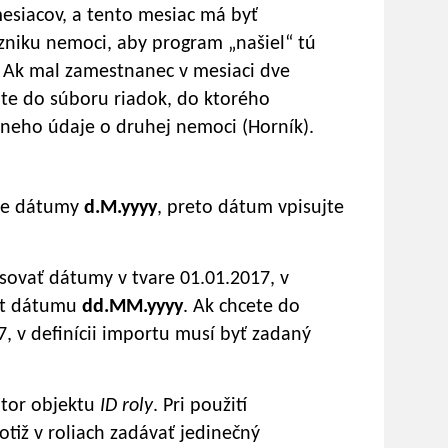
esiacov, a tento mesiac má byť
zniku nemoci, aby program „našiel“ tú
 Ak mal zamestnanec v mesiaci dve
te do súboru riadok, do ktorého
o neho údaje o druhej nemoci (Horník).
pre dátumy
d.M.yyyy
, preto dátum vpisujte
isovať dátumy v tvare 01.01.2017, v
mát dátumu
dd.MM.yyyy
. Ak chcete do
7, v definícii importu musí byť zadaný
kátor objektu
ID roly
. Pri použití
otiž v roliach zadávať jedinečný