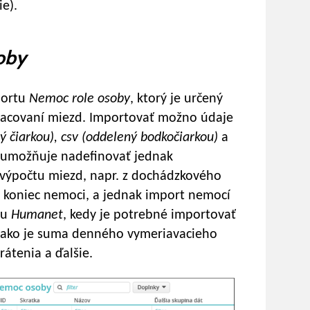
e).
oby
portu
Nemoc role osoby
, ktorý je určený
pracovaní miezd. Importovať možno údaje
ný čiarkou), csv (oddelený bodkočiarkou)
a
umožňuje nadefinovať jednak
výpočtu miezd, napr. z dochádzkového
a koniec nemoci, a jednak import nemocí
mu
Humanet
, kedy je potrebné importovať
ri ako je suma denného vymeriavacieho
átenia a ďalšie.