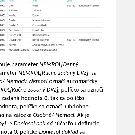
sahuje parameter
NEMROL[Denný
rameter
NEMROL[Ručne zadaný DVZ]
, sa
la/ Nemoci/ Nemoci
označí automaticky.
OL[Ručne zadaný DVZ]
, políčko sa označí
 zadaná hodnota 0, tak sa políčko
hodnota, políčko sa označí. Obdobne
ad
na záložke
Osobné/ Nemoci
. Ak je
] -> Doniesol doklad
súčasťou definície
nota 0, políčko
Doniesol doklad
sa