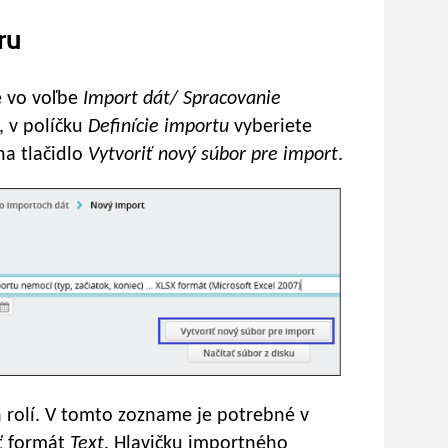
ru
e vo voľbe
Import dát/ Spracovanie
, v políčku
Definície importu
vyberiete
na tlačidlo
Vytvoriť nový súbor pre import
.
 rolí. V tomto zozname je potrebné v
ť formát
Text
. Hlavičku importného