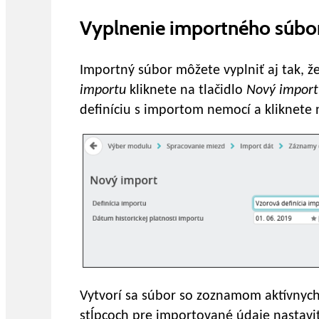
Vyplnenie importného súbo
Importný súbor môžete vyplniť aj tak, ž
importu
kliknete na tlačidlo
Nový import
definíciu s importom nemocí a kliknete 
Vytvorí sa súbor so zoznamom aktívnych
stĺpcoch pre importované údaje nastavi