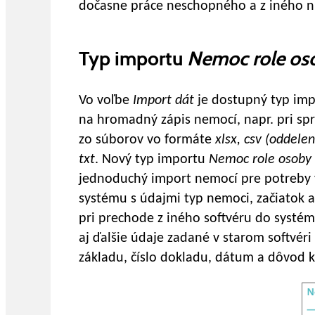
dočasne práce neschopného a z iného ni
Typ importu
Nemoc role os
Vo voľbe
Import dát
je dostupný typ im
na hromadný zápis nemocí, napr. pri s
zo súborov vo formáte
xlsx, csv (oddele
txt
. Nový typ importu
Nemoc role osoby
jednoduchý import nemocí pre potreby 
systému s údajmi typ nemoci, začiatok 
pri prechode z iného softvéru do systé
aj ďalšie údaje zadané v starom softvé
základu, číslo dokladu, dátum a dôvod kr