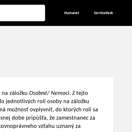
Humanet
Servicedesk
ú na záložku
Osobné/ Nemoci
. Z tejto
o jednotlivých rolí osoby na záložku
má možnosť ovplyvniť, do ktorých rolí sa
asnej dobe pripúšťa, že zamestnanec za
acovnoprávneho vzťahu uznaný za