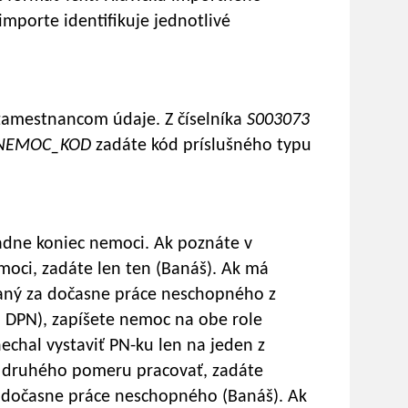
mporte identifikuje jednotlivé
zamestnancom údaje. Z číselníka
S003073
NEMOC_KOD
zadáte kód príslušného typu
padne koniec nemoci. Ak poznáte v
oci, zadáte len ten (Banáš). Ak má
aný za dočasne práce neschopného z
 DPN), zapíšete nemoc na obe role
echal vystaviť PN-ku len na jeden z
 druhého pomeru pracovať, zadáte
za dočasne práce neschopného (Banáš). Ak