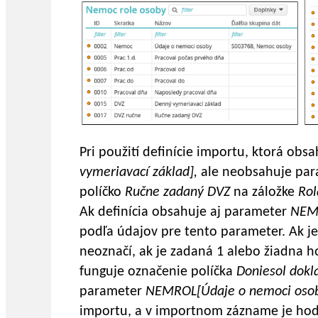
Pri použití definície importu, ktorá ob
vymeriavací základ],
ale neobsahuje pa
políčko
Ručne zadaný DVZ
na záložke
Ro
Ak definícia obsahuje aj parameter
NEMR
podľa údajov pre tento parameter. Ak je
neoznačí, ak je zadaná 1 alebo žiadna 
funguje označenie políčka
Doniesol dokl
parameter
NEMROL[Údaje o nemoci osoby
importu, a v importnom zázname je hod