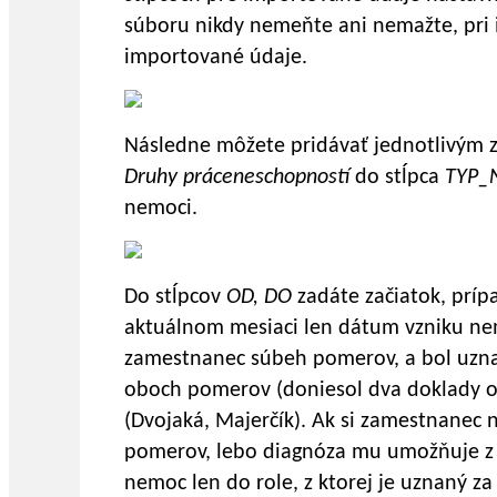
súboru nikdy nemeňte ani nemažte, pri i
importované údaje.
Následne môžete pridávať jednotlivým 
Druhy práceneschopností
do stĺpca
TYP_
nemoci.
Do stĺpcov
OD, DO
zadáte začiatok, prí
aktuálnom mesiaci len dátum vzniku nem
zamestnanec súbeh pomerov, a bol uzn
oboch pomerov (doniesol dva doklady o
(Dvojaká, Majerčík). Ak si zamestnanec n
pomerov, lebo diagnóza mu umožňuje z
nemoc len do role, z ktorej je uznaný 