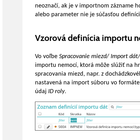
neoznačí, ak je v importnom zázname ho
alebo parameter nie je súčasťou definíci
Vzorová definícia importu n
Vo voľbe
Spracovanie miezd/ Import dát/
importu nemocí, ktorá môže slúžiť na 
spracovania miezd, napr. z dochádzkovéh
nastavená na import súboru vo formát
údaj
ID roly
.