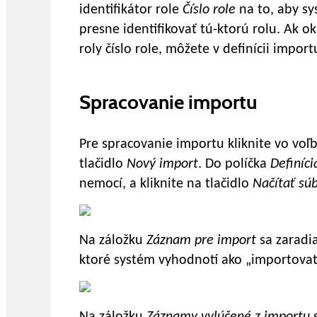
identifikátor role
Číslo role
na to, aby s
presne identifikovať tú-ktorú rolu. Ak o
roly číslo role, môžete v definícii impor
Spracovanie importu
Pre spracovanie importu kliknite vo voľ
tlačidlo
Nový import
. Do políčka
Definíc
nemocí, a kliknite na tlačidlo
Načítať súb
Na záložku
Záznam pre import
sa zaradi
ktoré systém vyhodnotí ako „importovat