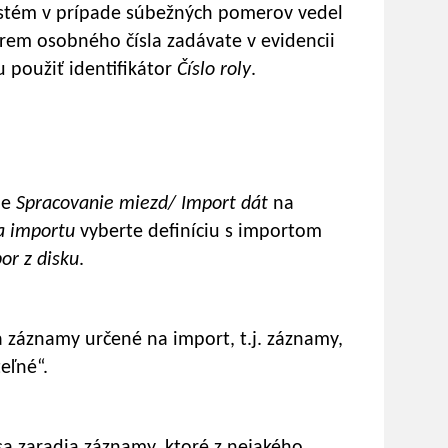
ystém v prípade súbežných pomerov vedel
krem osobného čísla zadávate v evidencii
tu použiť identifikátor
Číslo roly
.
be
Spracovanie miezd/ Import dát
na
ia importu
vyberte definíciu s importom
or z disku
.
a záznamy určené na import, t.j. záznamy,
eľné“.