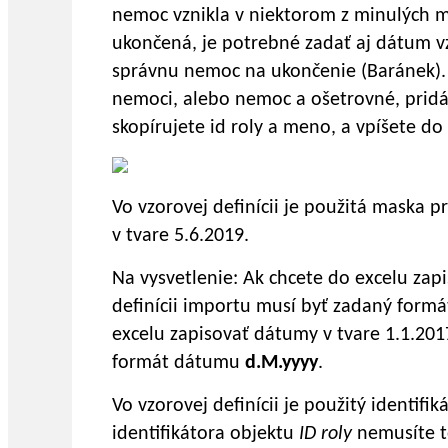
nemoc vznikla v niektorom z minulých m
ukončená, je potrebné zadať aj dátum v
správnu nemoc na ukončenie (Baránek).
nemoci, alebo nemoc a ošetrovné, pridá
skopírujete id roly a meno, a vpíšete d
Vo vzorovej definícii je použitá maska 
v tvare 5.6.2019.
Na vysvetlenie: Ak chcete do excelu zap
definícii importu musí byť zadaný for
excelu zapisovať dátumy v tvare 1.1.201
formát dátumu
d.M.yyyy
.
Vo vzorovej definícii je použitý identifi
identifikátora objektu
ID roly
nemusíte t