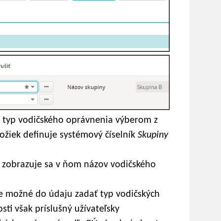
 typ vodičského oprávnenia výberom z
ožiek definuje systémový číselník
Skupiny
, zobrazuje sa v ňom názov vodičského
e možné do údaju zadať typ vodičských
ti však príslušný užívateľsky