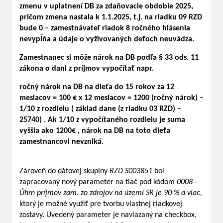
zmenu v uplatnení DB za zdaňovacie obdobie 2025,
pričom zmena nastala k 1.1.2025, t.j. na riadku 09 RZD
bude 0 – zamestnávateľ riadok 8 ročného hlásenia
nevypĺňa a údaje o vyživovaných deťoch neuvádza.
Zamestnanec si môže nárok na DB podľa § 33 ods. 11
zákona o dani z príjmov vypočítať napr.
ročný nárok na DB na dieťa do 15 rokov za 12
mesiacov = 100 € x 12 mesiacov = 1200 (ročný nárok) –
1/10 z rozdielu ( základ dane (z riadku 03 RZD) –
25740) . Ak 1/10 z vypočítaného rozdielu je suma
vyššia ako 1200€ , nárok na DB na toto dieťa
zamestnancovi nevzniká.
Zároveň do dátovej skupiny
RZD S003851
bol
zapracovaný nový parameter na tlač pod kódom
0008 -
Úhrn príjmov zam. zo zdrojov na území SR je 90 % a viac,
ktorý je možné využiť pre tvorbu vlastnej riadkovej
zostavy. Uvedený parameter je naviazaný na checkbox,