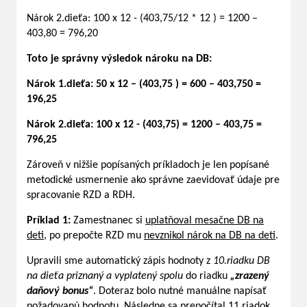
Nárok 2.dieťa: 100 x 12 - (403,75/12 * 12 ) = 1200 –
403,80 = 796,20
Toto je správny výsledok nároku na DB:
Nárok 1.dieťa: 50 x 12 – (403,75 ) = 600 – 403,750 =
196,25
Nárok 2.dieťa: 100 x 12 - (403,75) = 1200 – 403,75 =
796,25
Zároveň v nižšie popísaných príkladoch je len popísané
metodické usmernenie ako správne zaevidovať údaje pre
spracovanie RZD a RDH.
Príklad 1:
Zamestnanec si
uplatňoval mesačne DB na
deti
, po prepočte RZD mu
nevznikol nárok na DB na deti
.
Upravili sme automatický zápis hodnoty z
10.riadku DB
na dieťa priznaný a vyplatený spolu
do riadku
„zrazený
daňový bonus“
. Doteraz bolo nutné manuálne napísať
požadovanú hodnotu. Následne sa prepočítal 11.riadok