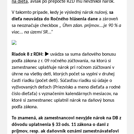
na dieťa
, avšak po prepočte RZD mu nevznikol nárok.
V takomto prípade, kedy je výsledný nárok nulový,
sa
dieťa neuvádza do Ročného hlásenia dane
a zároveň
sa neoznačuje checkbox
„ Úhrn zdan. príjmov....je 90 % a
viac... na území SR...“
Riadok 8 z RDH: ►
uvádza sa suma daňového bonusu
podľa zákona z r. 09 ročného zúčtovania, na ktorú si
zamestnanec uplatňuje nárok pri ročnom zúčtovaní v
úhrne na všetky deti, ktorých počet sa vyplní v druhej
časti riadku (počet detí). Súčasťou riadku sú údaje o
vyživovaných deťoch (Priezvisko a meno dieťaťa a rodné
číslo dieťaťa) s vyznačením kalendárnych mesiacov, na
ktoré si zamestnanec uplatnil nárok na daňový bonus
podľa zákona.
To znamená, ak zamestnancovi nevyjde nárok na DB z
dôvodu uplatnenia § 33 ods. 11 zákona o dani z
príjmov, resp. ak daňovník oznámi zamestnávateľovi