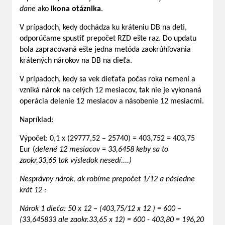
dane
ako
ikona otáznika
.
V prípadoch, kedy dochádza ku kráteniu DB na deti,
odporúčame spustiť prepočet RZD ešte raz. Do updatu
bola zapracovaná ešte jedna metóda zaokrúhľovania
krátených nárokov na DB na dieťa.
V prípadoch, kedy sa vek dieťaťa počas roka nemení a
vzniká nárok na celých 12 mesiacov, tak nie je vykonaná
operácia delenie 12 mesiacov a násobenie 12 mesiacmi.
Napríklad:
Výpočet: 0,1 x (29777,52 – 25740) = 403,752 = 403,75
Eur (
delené 12 mesiacov = 33,6458 keby sa to
zaokr.33,65 tak výsledok nesedí....)
Nesprávny nárok, ak robíme prepočet 1/12 a následne
krát 12 :
Nárok 1 dieťa: 50 x 12 – (403,75/12 x 12 ) = 600 –
(33,645833 ale zaokr.33,65 x 12) = 600 - 403,80 = 196,20