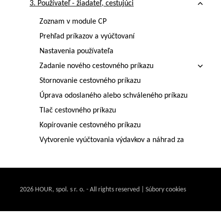
3. Používateľ - žiadateľ, cestujúci
Zoznam v module CP
Prehľad príkazov a vyúčtovaní
Nastavenia používateľa
Zadanie nového cestovného príkazu
Stornovanie cestovného príkazu
Úprava odoslaného alebo schváleného príkazu
Tlač cestovného príkazu
Kopírovanie cestovného príkazu
Vytvorenie vyúčtovania výdavkov a náhrad za
služobnú cestu
Vypĺňanie vyúčtovania cestovného príkazu
Kopírovanie vyúčtovania cestovného príkazu
2026 HOUR, spol. s r. o. - All rights reserved | Súbory cookies
4. Schvaľovateľ
5. Spracovateľ