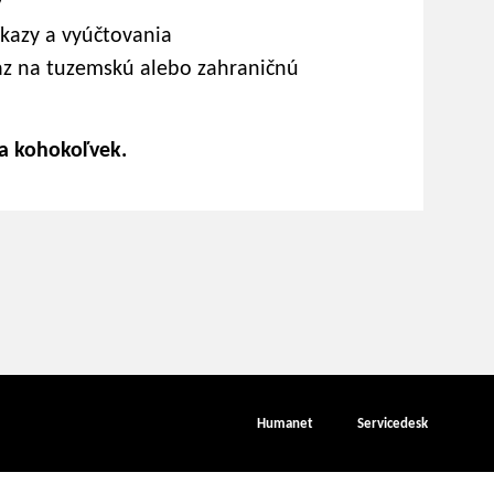
y
kazy a vyúčtovania
az na tuzemskú alebo zahraničnú
za kohokoľvek.
Humanet
Servicedesk