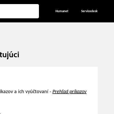
Humanet
Servicedesk
tujúci
kazov a ich vyúčtovaní -
Prehľad príkazov