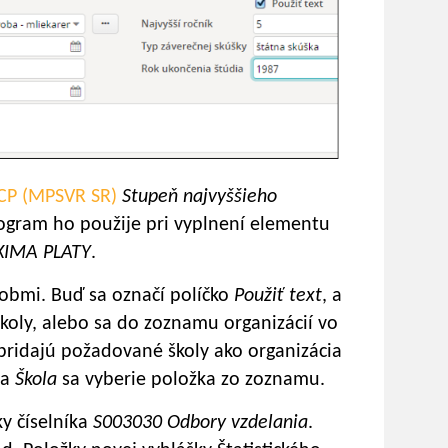
CP (MPSVR SR)
Stupeň najvyššieho
rogram ho použije pri vyplnení elementu
XIMA PLATY
.
bmi. Buď sa označí políčko
Použiť text
, a
koly, alebo sa do zoznamu organizácií vo
pridajú požadované školy ako organizácia
ka
Škola
sa vyberie položka zo zoznamu.
y číselníka
S003030 Odbory vzdelania
.