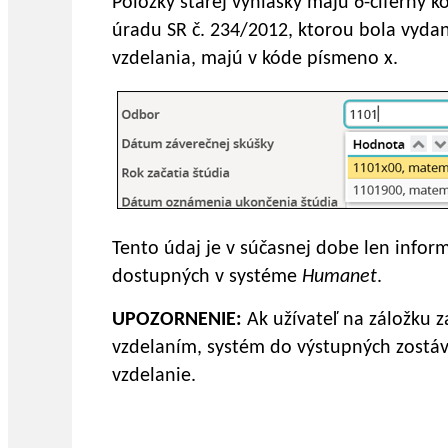
Položky starej vyhlášky majú 6-ciferný k
úradu SR č. 234/2012, ktorou bola vydaná
vzdelania, majú v kóde písmeno x.
Tento údaj je v súčasnej dobe len inform
dostupných v systéme
Humanet
.
UPOZORNENIE:
Ak užívateľ na záložku z
vzdelaním, systém do výstupných zostáv
vzdelanie.