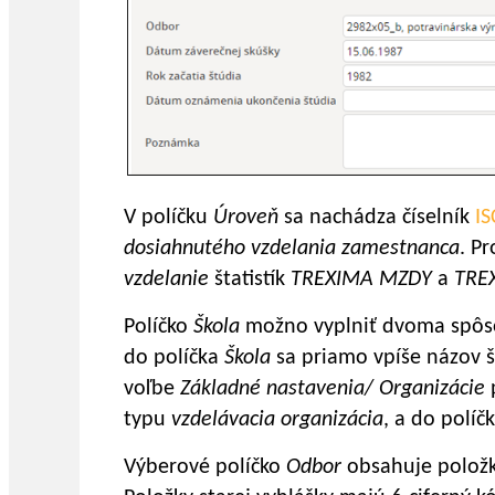
V políčku
Úroveň
sa nachádza číselník
IS
dosiahnutého vzdelania zamestnanca
. P
vzdelanie
štatistík
TREXIMA MZDY
a
TRE
Políčko
Škola
možno vyplniť dvoma spôso
do políčka
Škola
sa priamo vpíše názov š
voľbe
Základné nastavenia/ Organizácie
typu
vzdelávacia organizácia
, a do políč
Výberové políčko
Odbor
obsahuje položk