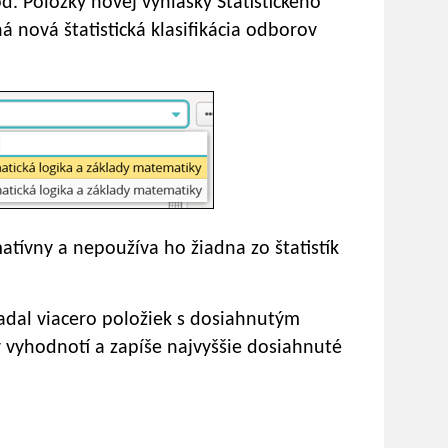
ód. Položky novej vyhlášky Štatistického
 nová štatistická klasifikácia odborov
atívny a nepoužíva ho žiadna zo štatistík
adal viacero položiek s dosiahnutým
 vyhodnotí a zapíše najvyššie dosiahnuté